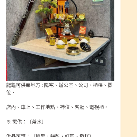
龍龜可供奉地方 : 陽宅、辦公室、公司、櫃檯、攤
位、
店內、車上、工作地點、神位、客廳、電視櫃。
※ 需供：〔茶水〕
供品可拜：〔糖果，餅乾，紅圓、發糕〕