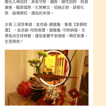
開光入神加持：具有守財．鎮財．鎮宅招財．財源
廣進．驅邪擋煞．化煞解災．招納正財．辟邪化
煞．磁場興旺．護佑的本領。
太祖 三清宮奉請：金虎爺–銀龍龜．象徵【金銀財
寶】 ，金虎爺–咬財進寶，銀龍龜–守財納福，天
尊指派吉祥神靈，護佑家闔平安順遂，興旺家運，
生意興榮！