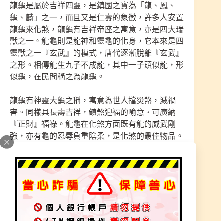
龍龜是屬於吉祥四靈，是鎮國之寶為「龍、鳳、
龜、麟」之一，而且又是仁壽的象徵，許多人安置
龍龜來化煞，龍龜有吉祥帝座之寓意，亦是四大瑞
獸之一。龍龜則是龍神和靈龜的化身，它本來是四
靈獸之一『玄武』的模式，唐代逐漸脫離『玄武』
之形。相傳龍生九子不成龍，其中一子頭似龍，形
似龜，在民間稱之為龍龜。
龍龜有神靈大龜之稱，寓意為世人擋災煞，減禍
害。同樣具長壽吉祥，鎮煞迎福的喻意。可廣納
『正財』福祿。龍龜在化煞方面既有龍的威武剛
強，亦有龜的忍辱負重陰柔，是化煞的最佳物品。
家中有官非、是非、資不抵債，財運衰弱等問題，
宜供奉龍龜，化解凶氣，亦可當作鎮宅興家之用。
龜會吸收天地山川的靈氣，所以特別長壽。因此，
在老人家的睡房裏擺放龜形的裝飾品來象徵健康長
壽，甚為適宜，但要注意，龜的頭部必須向著窗
外。如用龍龜招財，將龍龜正對大門及窗戶吸納財