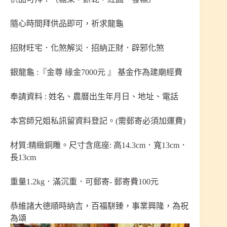
隨心時間拜供品即可，祈求龍龜
招財旺宅．化煞解災．招納正財．辟邪化煞
銀龍龜 :『金尊 緣金7000元 』 基金作為建廟經費
奉請資料 : 姓名、農曆出生年月日、地址、電話
本宮師兄姐私訊留資料登記。(需郵寄必須加運費)
材質:精緻銅雕。尺寸含底座: 高14.3cm．寬13cm．
長13cm
重量1.2kg．滿沉重．可郵寄- 郵寄費100元
恭維諸大德順時納吉，百福駢臻，事業興隆，為祝
為頌