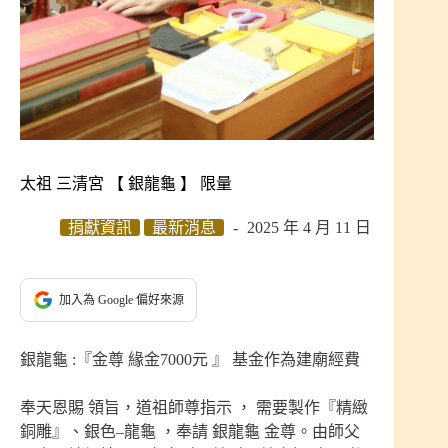
太祖 三清宮 【 銀龍龜 】 限量
捐獻資訊
最新消息
2025 年 4 月 11 日
加入為 Google 偏好來源
銀龍龜 :『金尊 緣金7000元 』 基金作為建廟經費
奉天恩賜 領旨，道祖師尊指示 ， 需要製作『精緻
銅雕』、銀色–龍龜 ，奉請 銀龍龜 金尊。由師父