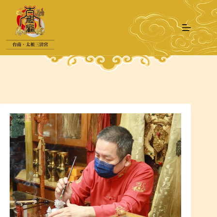
跳
至
主
要
內
容