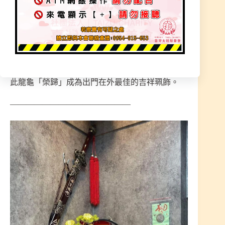
氣入宅。
龍龜為龍生九子中的贔屭【音同必細】：一名霸
下，形似龜好負重，金石碑下龜跌是也,有忍辱負
重的精神。龍龜「榮歸」常言道男兒立志四方,追
求的就是功成名就,揚名立萬,衣錦還鄉,榮譽歸來,因
此龍龜「榮歸」成為出門在外最佳的吉祥珮飾。
———————————————