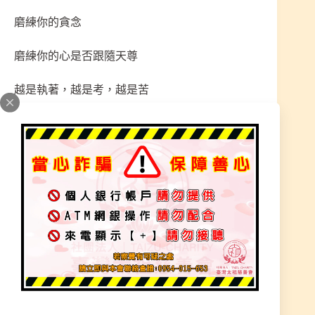
磨練你的貪念
磨練你的心是否跟隨天尊
越是執著，越是考，越是苦
相信有思念、金錢、親情、人際、口、嫉妒、比
較、貪、面子、脾氣、態度，都是與因果、業障、
業習有關。
業習：如累世成為你的行為舉止
成為你的想法、為何每次決定到最後苦了自己，是
業造成的
業障：前幾世累積起來
如口業、傷害、承諾之類未做