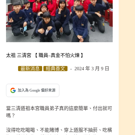
太祖 三清宮 【 職員–真金不怕火煉 】
最新消息
經典善文
2024 年 3 月 9 日
加入為 Google 偏好來源
當三清道祖本宮職員弟子真的這麼簡單、付出就可
嗎？
沒得吃吃喝喝、不能賭博、穿上道服不抽菸、吃檳