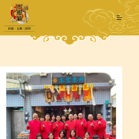
跳
至
主
要
內
容