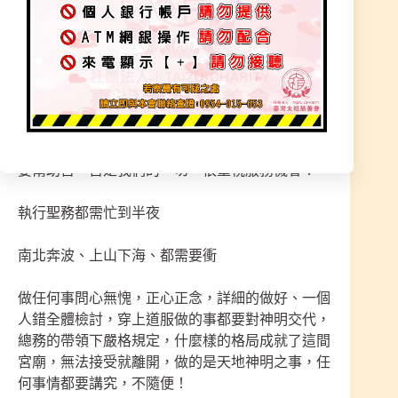
神明給予您的感受是什麽，只有自己最清楚
我們每個人都是被「道祖師尊」照顧起來的弟子
我們不看錢做事，我們很團結、很用心、很努力、
很遵守規則、很珍惜、很感恩、很尊敬師尊、師父
指示我們遵從、我們可以拼命護持著，工作丟著也
要幫助宮，宮是我們的一切，很重視服務機會！
執行聖務都需忙到半夜
南北奔波、上山下海、都需要衝
做任何事問心無愧，正心正念，詳細的做好、一個
人錯全體檢討，穿上道服做的事都要對神明交代，
總務的帶領下嚴格規定，什麼樣的格局成就了這間
宮廟，無法接受就離開，做的是天地神明之事，任
何事情都要講究，不隨便！