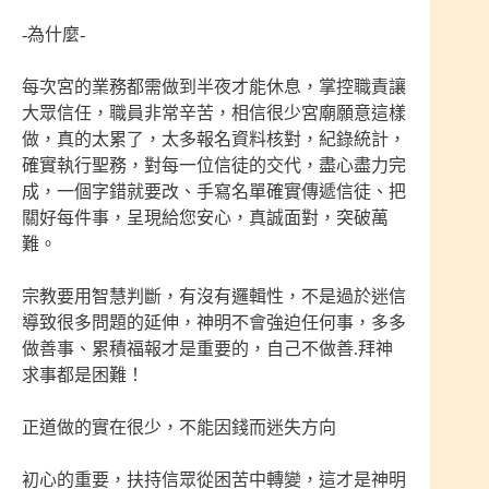
-為什麼-
每次宮的業務都需做到半夜才能休息，掌控職責讓
大眾信任，職員非常辛苦，相信很少宮廟願意這樣
做，真的太累了，太多報名資料核對，紀錄統計，
確實執行聖務，對每一位信徒的交代，盡心盡力完
成，一個字錯就要改、手寫名單確實傳遞信徒、把
關好每件事，呈現給您安心，真誠面對，突破萬
難。
宗教要用智慧判斷，有沒有邏輯性，不是過於迷信
導致很多問題的延伸，神明不會強迫任何事，多多
做善事、累積福報才是重要的，自己不做善.拜神
求事都是困難！
正道做的實在很少，不能因錢而迷失方向
初心的重要，扶持信眾從困苦中轉變，這才是神明