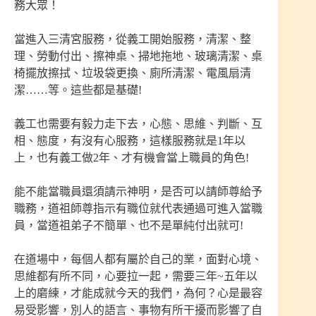
務大眾！
當進入三清宮服務，從義工開始服務，清潔、整
理、勞動付出、擦神桌、掃地拖地、玻璃清潔、桌
椅擺放擦拭、垃圾袋更換、廁所清潔、電風扇清
潔……等。這些都是基礎!
義工也需要有毅力走下去，心態、思維、判斷、互
相、態度，有沒有心服務，這樣服務就是1年以
上，也有義工做2年、才有機會當上職員的角色!
能不能當職員還須請示神明，是否可以請師尊給予
職務，道祖師尊指示有職位就代表通過可進入當職
員，當道祖弟子不簡單、也不是單純付出就可!
在道場中，每個人都有屬於自己的業，面對心境、
思維都有所不同，心要拉一起，需要三年~五年以
上的磨練，才能成就今天的我們，為何？心是最容
易受影響，別人的語言、事物有所干擾而影響了自