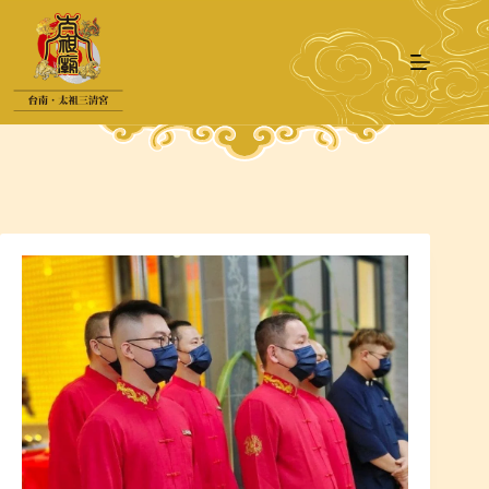
跳
至
主
要
內
容