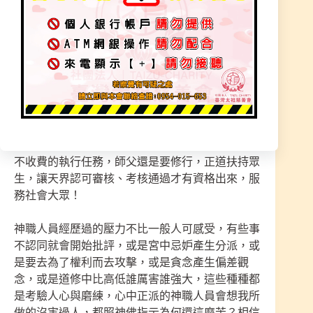
就是擔到眾生的「因果業障」。神職人員為了消除
這些共業，讓為靈界服務的神職人員能夠得到保
障…
學道修行除了內心良善之外，還必須得行善積福、
廣植福田、行功立德、積累功德以備不時之需，以
功德來做為修行人的後盾資糧。因為唯有功德才是
幫助他人處理無形事，以及幫助眾生靈療的本錢，
本宮剛開始起步《十五年來》師尊指示不收紅包，
不收費的執行任務，師父還是要修行，正道扶持眾
生，讓天界認可審核、考核通過才有資格出來，服
務社會大眾！
神職人員經歷過的壓力不比一般人可感受，有些事
不認同就會開始批評，或是宮中忌妒產生分派，或
是要去為了權利而去攻擊，或是貪念產生偏差觀
念，或是道修中比高低誰厲害誰強大，這些種種都
是考驗人心與磨練，心中正派的神職人員會想我所
做的沒害過人，都照神佛指示為何還這麼苦？相信