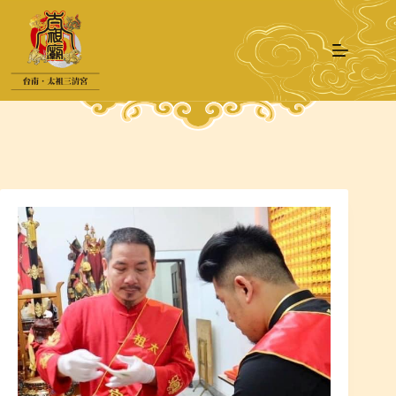
跳
至
主
要
內
容