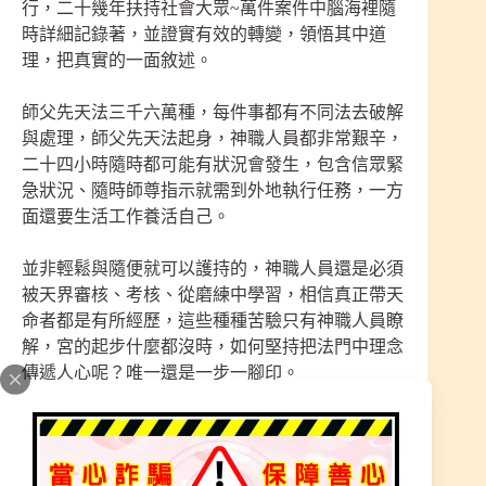
行，二十幾年扶持社會大眾~萬件案件中腦海裡隨
時詳細記錄著，並證實有效的轉變，領悟其中道
理，把真實的一面敘述。
師父先天法三千六萬種，每件事都有不同法去破解
與處理，師父先天法起身，神職人員都非常艱辛，
二十四小時隨時都可能有狀況會發生，包含信眾緊
急狀況、隨時師尊指示就需到外地執行任務，一方
面還要生活工作養活自己。
並非輕鬆與隨便就可以護持的，神職人員還是必須
被天界審核、考核、從磨練中學習，相信真正帶天
命者都是有所經歷，這些種種苦驗只有神職人員瞭
解，宮的起步什麼都沒時，如何堅持把法門中理念
傳遞人心呢？唯一還是一步一腳印。
神職人員有這樣的能力，不是二~三年就能飛天鑽
地，說的很厲害，有絕大多數的神職人員會晚景淒
涼，其主要的原因就是承擔到太多眾生的共業，也