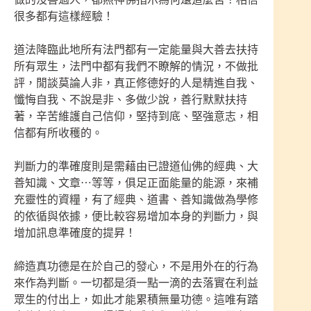
很多都有這樣經驗！
道法降臨此地所有法門都有一定能量與大善去扶持
所有眾生，法門中都有我們不瞭解的情況，不做批
評，閒談莫論人非，真正修德好的人是精進自我、
懺悔自我、不說是非、多做少說，善行默默扶持
著，辛苦維護自己信仰，堅持到底、堅強意志，相
信都有所收穫的。
判斷力的準確度則是需藉由已證道仙佛的經典、大
善知識、文章⋯等等，俱足正面能量的能源，來補
充靈性的資糧，有了經典、道書、善知識做為學修
的依循與依據，便比較容易增加本身的判斷力，與
增加訊息準確度的提昇！
締造真功德是在於自己的發心，不是用外在的行為
來作為判斷。一切都是須一點一滴的去落實在利益
眾生的付出上，如此才能累積無量功德。這唯有踏