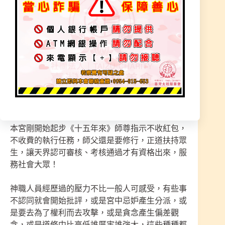
地，說的很厲害，有絕大多數的神職人員會晚景淒
涼，其主要的原因就是承擔到太多眾生的共業，也
就是擔到眾生的「因果業障」。神職人員為了消除
這些共業，讓為靈界服務的神職人員能夠得到保
障…
學道修行除了內心良善之外，還必須得行善積福、
廣植福田、行功立德、積累功德以備不時之需，以
功德來做為修行人的後盾資糧。因為唯有功德才是
幫助他人處理無形事，以及幫助眾生靈療的本錢，
本宮剛開始起步《十五年來》師尊指示不收紅包，
不收費的執行任務，師父還是要修行，正道扶持眾
生，讓天界認可審核、考核通過才有資格出來，服
務社會大眾！
神職人員經歷過的壓力不比一般人可感受，有些事
不認同就會開始批評，或是宮中忌妒產生分派，或
是要去為了權利而去攻擊，或是貪念產生偏差觀
念，或是道修中比高低誰厲害誰強大，這些種種都