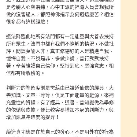
是考驗人心與磨練，心中正派的神職人員會想我所
做的沒害過人，都照神佛指示為何還這麼苦？相信
很多都有這樣經驗！
道法降臨此地所有法門都有一定能量與大善去扶持
所有眾生，法門中都有我們不瞭解的情況，不做批
評，閒談莫論人非，真正修德好的人是精進自我、
懺悔自我、不說是非、多做少說，善行默默扶持
著，辛苦維護自己信仰，堅持到底、堅強意志，相
信都有所收穫的。
判斷力的準確度則是需藉由已證道仙佛的經典、大
善知識、文章⋯等等，俱足正面能量的能源，來補
充靈性的資糧，有了經典、道書、善知識做為學修
的依循與依據，便比較容易增加本身的判斷力，與
增加訊息準確度的提昇！
締造真功德是在於自己的發心，不是用外在的行為