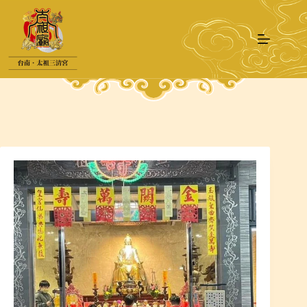
跳
至
主
要
內
容