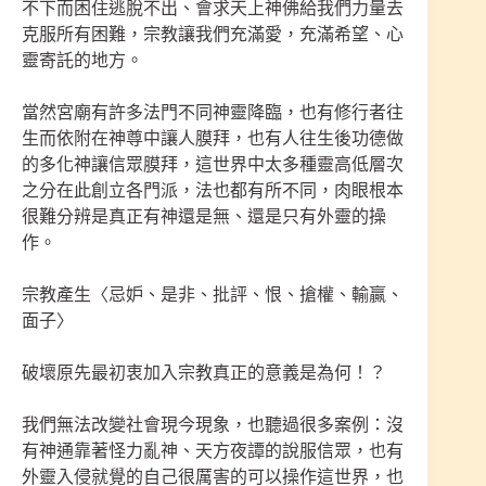
不下而困住逃脫不出、會求天上神佛給我們力量去
克服所有困難，宗教讓我們充滿愛，充滿希望、心
靈寄託的地方。
當然宮廟有許多法門不同神靈降臨，也有修行者往
生而依附在神尊中讓人膜拜，也有人往生後功德做
的多化神讓信眾膜拜，這世界中太多種靈高低層次
之分在此創立各門派，法也都有所不同，肉眼根本
很難分辨是真正有神還是無、還是只有外靈的操
作。
宗教產生〈忌妒、是非、批評、恨、搶權、輸贏、
面子〉
破壞原先最初衷加入宗教真正的意義是為何！？
我們無法改變社會現今現象，也聽過很多案例：沒
有神通靠著怪力亂神、天方夜譚的說服信眾，也有
外靈入侵就覺的自己很厲害的可以操作這世界，也