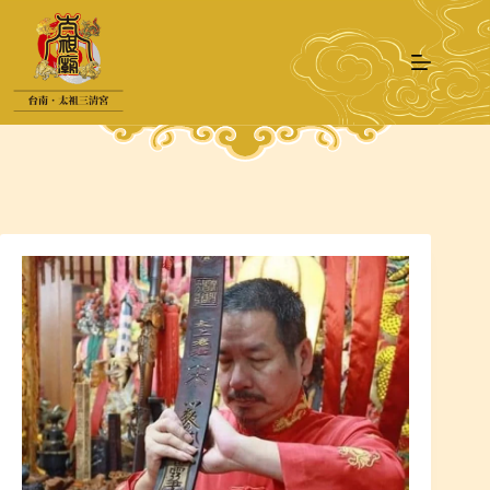
跳
至
主
要
內
容