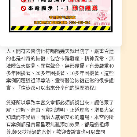
失。
＊也有人質疑：這符都看不懂，真的有效嗎？
本宮法門是獨立法脈，就有會通的雕刻師看的懂師
父畫的符，就案例中扶持過無數：發燒的小孩大
人，開符去醫院化符喝隔幾天就出院了，嚴重昏迷
的也是神奇的恢復，包含卡陰發瘋、精神異常、無
法睡每天做夢、異常聲音、無形侵擾，有最嚴重40
多年困擾著、20多年困擾著、10多年困擾著，這些
案例問題道祖師尊法、靈符醫治恢復正常的很多證
實。『信徒都可以出來分享他的經歷過程』
質疑所以導致本宮文章都必須訴說出來，讓信眾了
解、理解、源由、資訊透明、正道理念、增長大家
知識而不受騙，而讓人感到安心的道場，本宮的所
有案例都是真實呈現無亂添加效果，都是道祖師
尊.師父扶持過的案例，歡迎去證實也可以去問