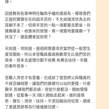
神。
因道教有些靠神明在騙與乎巄的還是有，導致我們
正道的實實在在的超辛苦的，不太收錢濟世為主的
宮廟不多了，但很辛苦的一點一滴都要去節省，存
建廟基金、收進來的很慢，買一塊寶地要建廟一下
就沒了，誰能體會這些呢？
天知道、地知道，道祖師尊要濟世當然從一般眾生
度苦開始，所以本宮職員看過無數眾生比我們苦的
很多，很多去處理也都不收費.免費去扶持。辛酸
的事件很多。
苦難人濟世才有意義、也成就了我宮師父與職員的
千錘百鍊經歷，讓我們的基礎可以站的更穩，什麼
艱辛.苦練我們都走過，宮從什麼都沒，開始慢慢
創建，從聖事一天3個人開始走起來，做的是慈
悲、實在、濟世、扶持，不求回報扶持信眾，順遂
了會感恩師尊自行植福做功德。