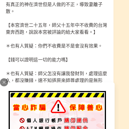
有真正的神在濟世但是人做的不正，導致妻離子
散。
【本宮濟世二十五年，師父十五年中不收費的台灣
東奔西跑，說說本宮被評論的給大家看看。】
＊也有人質疑：你們不收費是不是會沒有效果。
【錢可以證明這一切的能力嗎】
＊也有人質疑：師父怎沒有讓我發財到，處理這麼
久，都沒賺錢，速不知道原來師尊處理的是無形
事、身體狀況要先顧，人的貪性只想見到錢財才算
準、沒想過自己福報有多少就想得。
【有些去某宮求財、先讓你得財你覺的很準，其實
是拿你後半人生福報、來前面先給你得的，一個人
福報有多少都是註定，拜神不是求財，沒付出哪來
得，大家去求不就都發財了】有拾有得，有得必有