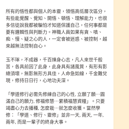
所有的悟性都與個人的本靈，領悟高低層次區分，
有些能覺醒、覺知、開悟、頓悟、理解能力，也很
多信徒說我都被騙怕才知道保護自己，任何事都是
要有邏輯性與判斷力。神職人員如果有貪、嗔、
痴、慢、疑之心的人，一定會被迷惑、被控制，越
來越無法控制自心。
玉不琢，不成器，千百煉身心志，凡人來世千般
苦，各具前因了此身，此身具有諸風質，有形有影
總須壞，無影無形方具佳，人命急如線，千金難兌
現，修持日日行，心地功夫深。
「學道修行必需先修練自己的心性, 立願了願⋯圓
滿自己的願力, 修福修慧⋯累積福慧資糧」。只要
竭盡心力去播種, 怎麼栽⋯就怎麼收獲。當然學
修：「學道、修行、靈修」並非一天, 兩天, 一年,
兩年, 而是一輩子的終身大事。