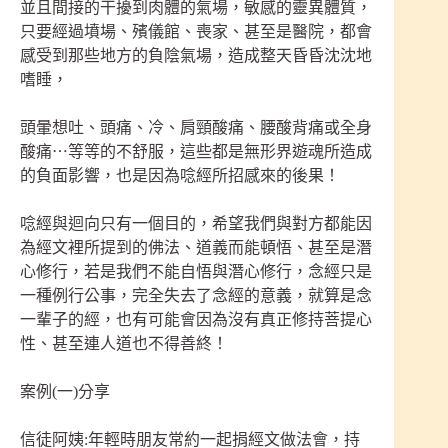
並且間接的干擾到肉體的氣場，敏感的靈異體質，
只要經過墳場、殯儀館、喪家、甚至是醫院，都會
感受到那些地方的負陰氣場，造成整天昏昏沈沈地
嗜睡，
頭暈想吐、頭痛、冷、肩頸酸痛、腰酸背痛或全身
酸痛⋯等等的不舒服，這些都是無形界遊魂所造成
的負面影響，也是因為唸經所招感來的後果！
唸經與迴向只有一個目的，希望我們與對方都能因
為經文裡所提到的佛法、道義而能頓悟、甚至是潛
心修行，若是我們不能自悟與潛心修行，念經只是
一種例行公事，完全失去了念經的意義，就算是念
一輩子的經，也有可能會因為沒有真正修持菩提心
性、甚至連人道也不得善終！
案例(一)分享
信徒阿姨:年輕時朋友常約一起捐經文做法會，持