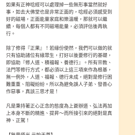
如果有正神唸經可以處理掉一些無形事當然就好
事，如去大佛堂也是非常正面的，唸經必須感受到
好的磁場，正面能量家庭和樂溫暖，那就可以繼
續，每個人都有不同磁場能量，必須評估後再執
行。
除了修得『正果』！若緣份使然，我們可以做的就
只有協助諸位有緣眾生，打好以後要修行的基礎，
即協助『修人道、積福報、養德行』。所有宗教、
法門等修行方式，都必須以上這三項來作為根基，
無一例外，人道、福報、德行未成，絕對是修行困
難重重、阻礙紛紛。所以為避免誤人子弟、發善心
作惡事，真該三思才是！
凡是秉持著正心正念的態度為上蒼辦道、弘法再加
上本身不斷的精進、提昇～而所接引來的絕對是真
神、正駕！
【無量道光 元始天尊】