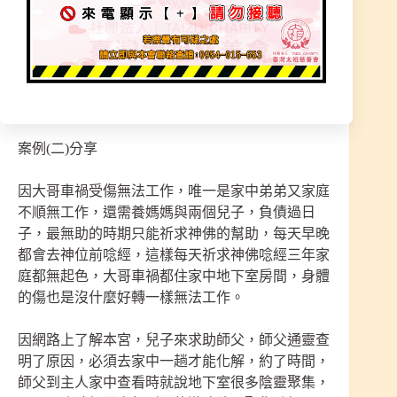
為每天都唸經又常去宮廟所跟回來家中，眾多無形
界的遊魂聚集過來聽經聞法，導致家中開始很混
亂，不是身體生病就是出意外或是負面情緒想法，
師父指示必須先從家中處理才能完善，需要把家中
聚集無形的靈帶往該去的地方，才不會受影響。
案例(二)分享
因大哥車禍受傷無法工作，唯一是家中弟弟又家庭
不順無工作，還需養媽媽與兩個兒子，負債過日
子，最無助的時期只能祈求神佛的幫助，每天早晚
都會去神位前唸經，這樣每天祈求神佛唸經三年家
庭都無起色，大哥車禍都住家中地下室房間，身體
的傷也是沒什麼好轉一樣無法工作。
因網路上了解本宮，兒子來求助師父，師父通靈查
明了原因，必須去家中一趟才能化解，約了時間，
師父到主人家中查看時就說地下室很多陰靈聚集，