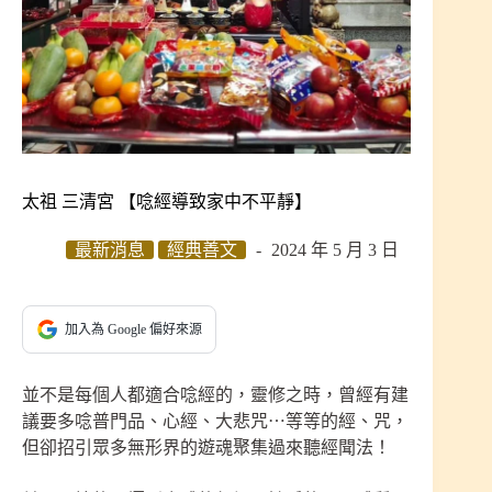
太祖 三清宮 【唸經導致家中不平靜】
最新消息
經典善文
2024 年 5 月 3 日
加入為 Google 偏好來源
並不是每個人都適合唸經的，靈修之時，曾經有建
議要多唸普門品、心經、大悲咒⋯等等的經、咒，
但卻招引眾多無形界的遊魂聚集過來聽經聞法！