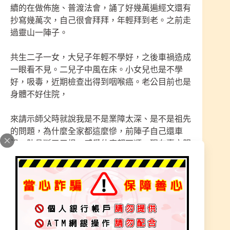
續的在做佈施、普渡法會，誦了好幾萬遍經文還有
抄寫幾萬次，自己很會拜拜，年輕拜到老。之前走
過靈山一陣子。
共生二子一女，大兒子年輕不學好，之後車禍造成
一眼看不見。二兒子中風在床。小女兒也是不學
好，吸毒，近期檢查出得到咽喉癌。老公目前也是
身體不好住院，
來請示師父時就說我是不是業障太深、是不是祖先
的問題，為什麼全家都這麼慘，前陣子自己還車
禍，肋骨斷了三根，感覺什麼都不順，現在賣衣服
也沒什麼生意，全家都靠她自己一人在背負，說著
說著很心酸又無奈眼眶泛淚，神也拜了，經也唸
了，難到真的就是業障太深嗎？
最近小女兒的事，老公住院，心裡難過，才開始在
家又開始早晚都唸經，師父靈通查了一下，家中陰
氣、陰靈太多，身上卡的都是長期陰氣影響，是因