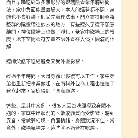
而且早晚唸經眾多無形界的遊魂陰靈聚集聽經聞
法，家中負面能量氣場大，本人的運勢都不開、身
體也不會好轉，師父先辦理法事，開立靈符師尊將
整群的陰靈帶往該去的地方，有些聽久了還不願意
離開，神位磁場上也做了淨化，全家中磁場上的轉
變，地下室開靈符安置不讓外靈在入侵，圓滿的化
解
聽師父話不唸經避免又受外靈影響。
經過半年時間，大哥身體已恢復可以工作，家中弟
弟也重新把事業做起，在南科外包商工程也慢慢了
建立起來，家庭得到了圓滿順遂。
這些只是其中案例 ，很多人因為唸經導致身體不
適的、家庭中出狀況的、敏感體質而受影響、聽到
異音、常做夢幻境、負面情緒、身體狀況不佳、常
意外、磁場氣場差，這些就不適合在唸經。