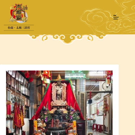
跳
至
主
要
內
容