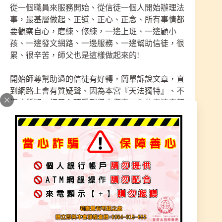
從一個職員來服務開始、從信徒一個人開始辦理法
事，最基層做起、正道、正心、正念、所有事情都
要觀察自心，磨練、修練，一邊上班、一邊顧小
孩、一邊發文網路、一邊服務、一邊幫助信徒，很
累、很辛苦，師父也是這樣做起來的!
開始師尊幫助過的信徒有好轉，簡單訴說文章，直
到網路上會有質疑聲、因為本宮『天法獨特』、不
懂才質疑，師兄心理受到很大傷害，為什麼這麼努
力、真實付出還是被質疑，我們做的很實在為什
麼、怎麼會這麼〝苦〞。
開始檢討自己，購買相機把聖事、法事都拍照記錄
呈現出來，師兄細心度提高，把有疑問的法、符、
師父畫臉、收陰，花三倍時間去寫文章，一篇文章
都可寫上五小時呈現說明，文章都是真實呈現，幫
助過案例、師父職員艱辛服務、體會、領悟、感
受、一個字慢慢打出來訴說的文，想不到有別間宮
廟把我們宮文章、直接複製貼上，只更改了宮名與