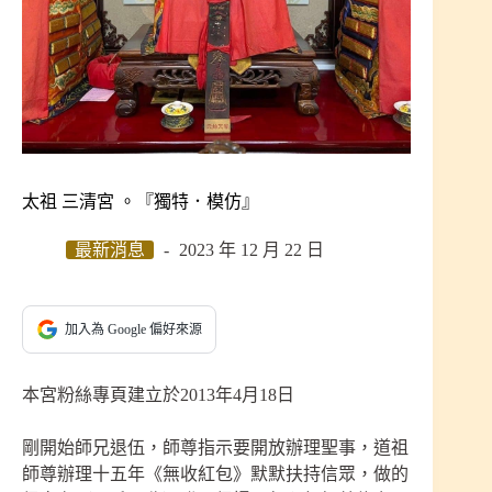
太祖 三清宮 。『獨特．模仿』
最新消息
2023 年 12 月 22 日
加入為 Google 偏好來源
本宮粉絲專頁建立於2013年4月18日
剛開始師兄退伍，師尊指示要開放辦理聖事，道祖
師尊辦理十五年《無收紅包》默默扶持信眾，做的