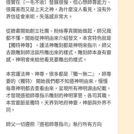
很實在〔一毛不收〕發展很慢、但心想師尊能力、
很厲害而又是上天之神，為什麼沒人看見，沒有外
界信徒會來呢，失落感非常大。
從臉書開始創立社團、粉絲專頁開始做起，師兄我
都不懂，開始從神明由來介紹發文，本宮特色就是
【獨特神尊】，護法神雕刻都是神明來指示，師父
去跟雕刻師洽談所雕出來的樣式，雕刻師本身有靈
感，神明會來給他看見要雕出的樣式。
本宮護法神、神尊，很多都是『獨一無二』，師尊
要的〈獨特〉 開始我們都不知道神明由來，慢慢
每尊神明都去查看由來，呈現所有神明源由紀載，
才發現道祖師尊指示雕刻的神明掌管、各司其職，
本宮靈脈是獨特，天界到地府神靈，神脈與外界不
同。
師父一切遵照『道祖師尊指示』執行所有方向