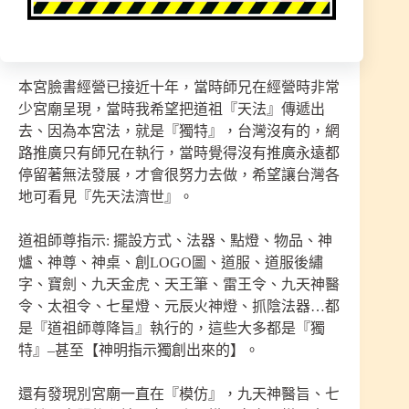
辦事時間、文章用到自己宮讓信徒增加信任感、太
誇張，事後有道歉、已刪除文就不追究。
本宮臉書經營已接近十年，當時師兄在經營時非常
少宮廟呈現，當時我希望把道祖『天法』傳遞出
去、因為本宮法，就是『獨特』，台灣沒有的，網
路推廣只有師兄在執行，當時覺得沒有推廣永遠都
停留著無法發展，才會很努力去做，希望讓台灣各
地可看見『先天法濟世』。
道祖師尊指示: 擺設方式、法器、點燈、物品、神
爐、神尊、神桌、創LOGO圖、道服、道服後繡
字、寶劍、九天金虎、天王筆、雷王令、九天神醫
令、太祖令、七星燈、元辰火神燈、抓陰法器…都
是『道祖師尊降旨』執行的，這些大多都是『獨
特』–甚至【神明指示獨創出來的】。
還有發現別宮廟一直在『模仿』，九天神醫旨、七