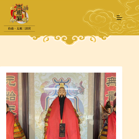
跳
至
主
要
內
容