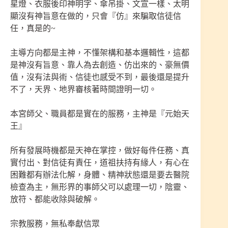
星燈、衣服後印神明字、傘吊掛、文宣一樣、太明
顯沒有神旨意在做的，只會『仿』來騙取信徒信
任，真是的~
主導方向都是主神，不懂架構和基本邏輯性，這都
是神沒有旨意、靠人為去創造、仿出來的、豪無價
值，沒有法與術、信徒也感受不到，最後還是提升
不了，天界、地界審核著時間證明一切。
本宮師父、職員都是實在的服務，主神是『元始天
王』
所有發展時機都是天神在掌控，做好每件任務、真
實付出、對信徒有責任，道祖扶持有緣人，有心在
困難都有辦法化解，身體、精神狀態還是要去醫院
檢查為主，無形界的事師父可以處理一切，陰靈、
放符、都能收除與破解。
宗教服務，無私奉獻信眾