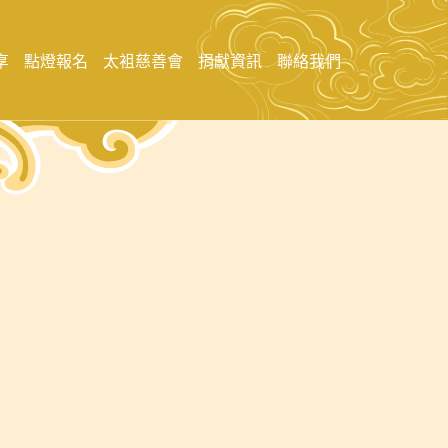
享
點燈報名
太袓慈善會
捐獻資訊
聯絡我們