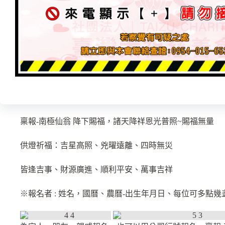
-2023年國曆6月18日（農曆5月1日），師父啟燈加持
壽，消災解厄．吉星高照．病障離身 ．稟報-南極仙翁，
此良機適逢『一盞寶燈– 賜福庇佑，延年益壽，消災解厄
福消災．趨病星』每位-緣金 250緣金
｛以上限量150盞，奉點完不在受理，把握機會｝
稟報-南極仙翁 降下賜福，諸天降祥恩光普照~賜福無量
供燈祈福：吉星高照、兇曜遠離、四時無災
皆逢吉事、財源廣進、順利平安、萬事吉祥
※報名者 : 姓名，國曆、農曆-出生年月日、每位可多點幾