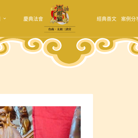
目
慶典法會
經典善文
案例分