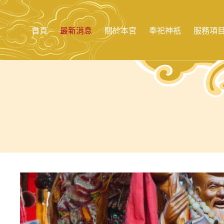
跳
至
主
首頁
最新消息
關於本宮
奉祀神祇
服務項
要
內
容