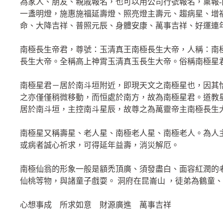
為家人、朋友、親戚報名，也可以用公司行號報名，稟報
一盞明燈，施惠施福延壽燈、照亮燈主壽元、趨病星、增
命、大降吉祥、普照元辰、身體安康、萬事吉祥、好運連
南極長生帝君，尊號：玉清真王南極長生大帝，人稱：南
長生大帝。全稱高上神霄玉清真玉長生大帝。俗稱南極星
南極星君－居於南斗垣附近，即現天文之南極星也，因其
之亦僅僅稍微移動，而恒處於南方，故為南極星君。道教
居於南斗垣，主控南斗星辰，故尊之為萬靈帝主南極長生
南極星又稱壽星、老人星、南極老人星、南極老人。為人
或病者誠心祈求，可得延年益壽，消災解厄。
南極仙翁的形象一般是額禿頂廣、須發盡白、面容紅潤的
仙桃等物，與諸童子戲耍。 洞府在昆崙山 ，徒弟為鶴童
心想事成 所求如意 財源廣進 萬事吉祥