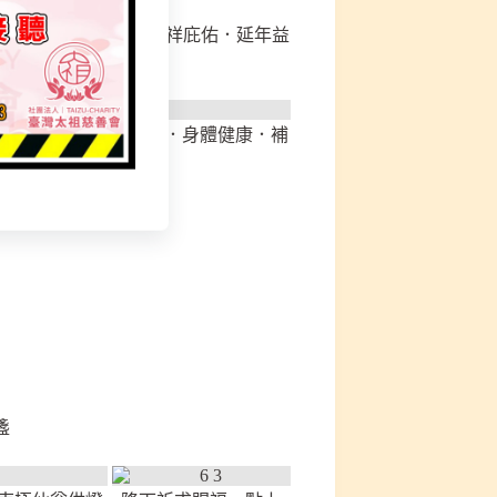
，為俸點人員祈求：賜福降祥庇佑．延年益
賜福萬事吉祥。
．吉星高照．病障離身．身體健康．補
盞