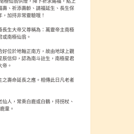
-南極仙翁供燈，降下祈求賜福，點上
福壽、祈添壽齡、請福延生、長生保
年，加持非常靈驗哦！
極長生大帝又尊稱為：萬靈帝主南極
君或南極仙翁。
恰好位於地軸正南方，故由地球上觀
星辰信仰，認為南斗註生，南極星君
大帝。
主之壽命延長之應。相傳此日凡老者
老仙人，常乘白鹿或白鶴，持拐杖、
、鹿童。