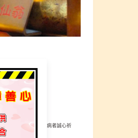
平安健康、添福增壽．病者誠心祈