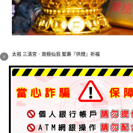
太祖 三清宮．南極仙翁 聖壽『供燈』祈福
最新消息
2023 年 6 月 12 日
加入為 Google 偏好來源
-南極長生大帝聖誕，朝奉仙真增福增歲壽延年-
祈求：賜福降祥庇佑．延年益壽，消災解厄．補福消災．
求．心想事成．病障離身．闔家平安。