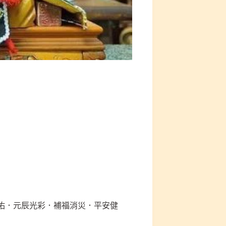
庇佑．元辰光彩．補福消災．平安健