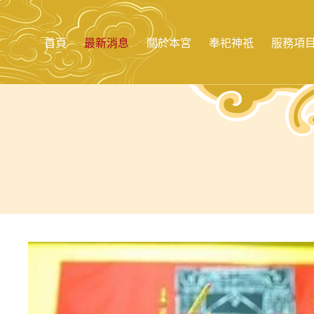
跳
至
主
首頁
最新消息
關於本宮
奉祀神祇
服務項
要
內
容