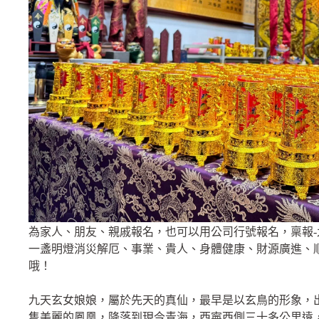
為家人、朋友、親戚報名，也可以用公司行號報名，稟報
一盞明燈消災解厄、事業、貴人、身體健康、財源廣進、
哦！
九天玄女娘娘，屬於先天的真仙，最早是以玄鳥的形象，
隻美麗的鳳凰，降落到現今青海，西寧西側三十多公里遠