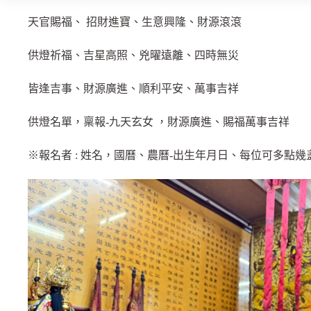
天官賜福、 招財進寶、生意興隆、財源滾滾
供燈祈福、吉星高照、兇曜遠離、四時無災
皆逢吉事、財源廣進、順利平安、萬事吉祥
供燈名單，稟報-九天玄女 ，財源廣進、賜福萬事吉祥
※報名者 : 姓名，國曆、農曆-出生年月日、每位可多點幾