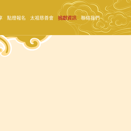
享
點燈報名
太袓慈善會
捐獻資訊
聯絡我們