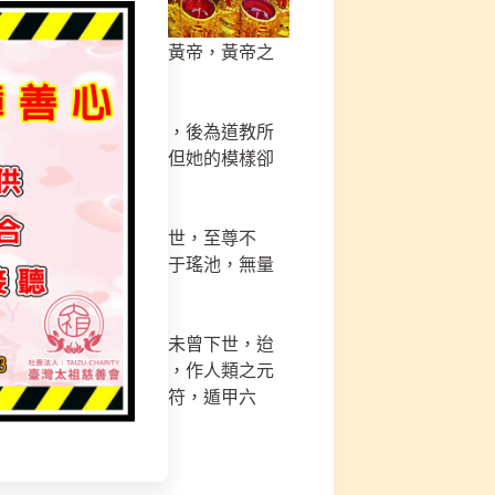
西王母之命，授符法於黃帝，黃帝之
，本是中國古代的女神，後為道教所
位頗諳軍事的女神仙，但她的模樣卻
制劫運，撐大原船于末世，至尊不
主，九天之上，朝聖母于瑤池，無量
帝的師尊。
書中記載，昔雖為聖，未曾下世，迨
天地之大功，搏泥造人，作人類之元
前，天一在後，靈寶五符，遁甲六