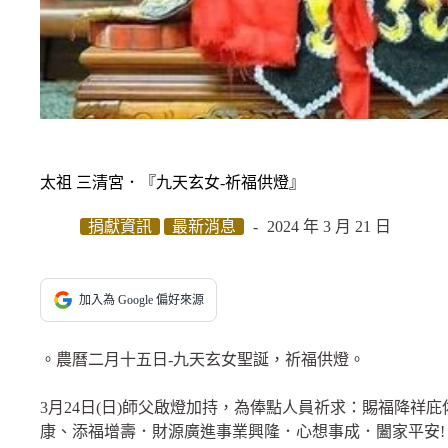
太祖 三清宮．『九天玄女-祈福供燈』
捐獻資訊
最新消息
2024 年 3 月 21 日
加入為 Google 偏好來源
。農曆二月十五日-九天玄女聖誕，祈福供燈。
3月24日(日)師父啟燈加持，為俸點人員祈求：賜福降祥
康、添福增壽．財源廣進事業興隆．心想事成．闔家平安!