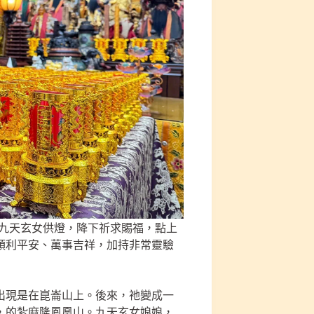
-九天玄女供燈，降下祈求賜福，點上
順利平安、萬事吉祥，加持非常靈驗
出現是在崑崙山上。後來，祂變成一
，的紮麻隆鳳凰山。九天玄女娘娘，