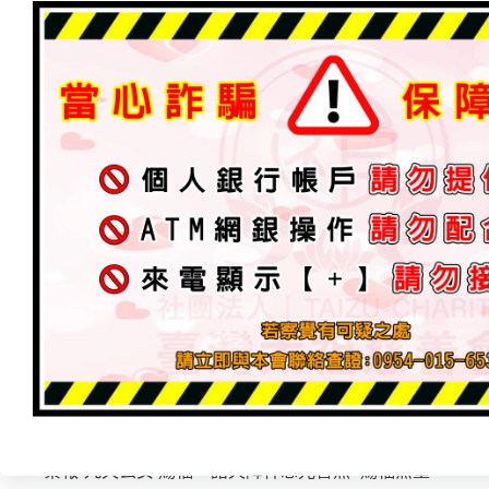
玄女者，九天聖母也，太元聖母弟子，乃先天的真仙。受
師也。
九天玄女，又尊稱為九天女、玄女、元女、九天玄女娘娘
信奉，成為神系中地僅次於西王母的女天神。九天玄女是
像是一位雍容華貴的后妃。
生于混沌之先，遊乎空洞之玄，原使傳常輔萬物自然，統
壞，是諸仙諸佛諸聖之宗，神機莫測，乃掌道掌法掌教之
世界，斬魔王于三途。九天玄女是西王母的弟子，也是黃
《黃帝問玄女兵法》、《雲笈七簽》及《九天玄女傳》等
乎開皇，降跡人間，號曰媧皇，人首龍身，練石補天，垂
祖，軒皇治世，蚩尤肆虐。玄女再降，傳帝陰符，太乙在
任，造指南車，逐克蚩尤。
稟報-九天玄女 賜福，諸天降祥恩光普照~賜福無量