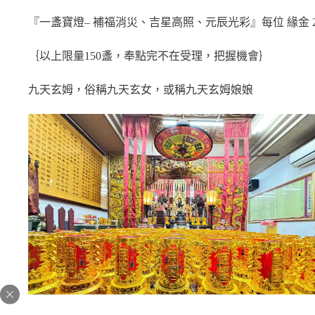
『一盞寶燈– 補福消災、吉星高照、元辰光彩』每位 緣金 2
｛以上限量150盞，奉點完不在受理，把握機會｝
九天玄姆，俗稱九天玄女，或稱九天玄姆娘娘