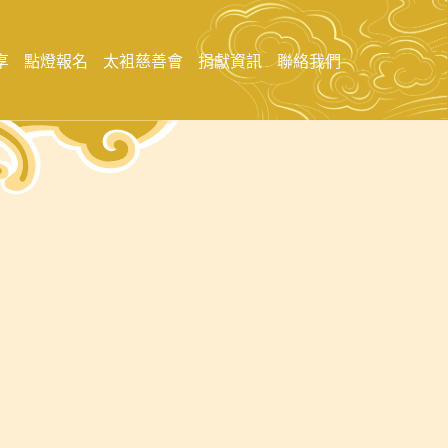
享
點燈報名
太袓慈善會
捐獻資訊
聯絡我們