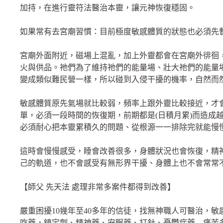
加持，在進行靈符法醫治本靈，讓元神恢復穩固。
如果常有去宮廟習慣：目前極度敏感體質的狀態也必須先
宮廟外面附近，磁場上混亂，加上外靈都會在宮廟外徘徊
火與供品。祂們為了維持祂們的能量場、壯大祂們的能量
變成類似難民營一樣，所以碰到入侵干擾的機率，自然而
敏感體質原先氣場就比較弱，頻率上跟外靈比較接近，才
單，必須一段時間的恢復期，前期都是(日積月累)而造成
必須耐心把本靈累積久的問題、從根源一一排除完就能慢
這時會慢慢感受，睡會改善很多，身體狀況也會恢復，精
己的軌道，也不會感受有無形界干擾、身體上也不會常常
【師父 先天法 處理非常多案件都得到改善】
嚴重困擾10幾年至40多年的信徒，找無神職人可醫治，
吃藥，鎮定劑、精神藥、安眠藥、打針、憂鬱症藥…痛苦