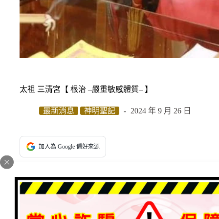
太祖 三清宮【 根治 –嚴重敏感體質– 】
最新消息
神明聖記
2024 年 9 月 26 日
加入為 Google 偏好來源
敏感體質的人⋯遇到喪事、車禍現場、醫院、殯儀館、火
度的不舒服：例如會頭暈、頭痛、煩躁、起雞皮疙瘩、畏
敏感體質的人。