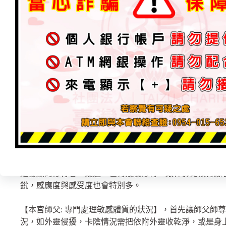
別人身上不乾淨接近也開始不舒服、常卡陰、時常收驚、
敏感體質的人，容易做夢、無法睡、每天睡不到幾小時、
非人的聲音或影像，甚至被騷擾與干擾，亦或是會有鬼壓
而且在平常會感覺到好像是⋯有做過同樣的事、說過同樣
感覺與直覺。會接收到異度空間非人的聲音或影像，甚至
經驗。
另則，到宮廟會頭暈，打嗝，為什麼？⋯頭暈通常是本身
神佛之氣場，靈體無法負荷才會頭暈。另外，也有卡外陰
中都會打嗝：一、磁場感應，二、濁氣排除，三、神佛傳
敏感體質是現代修行靈修人所冠上的一種新名詞，簡單來
是發願的修行者，或這一世有接觸修行，跟神佛比較有緣
銳，感應度與感受度也會特別多。
【本宮師父: 專門處理敏感體質的狀況】，首先讓師父師
況，如外靈侵擾，卡陰情況需把依附外靈收乾淨，或是身