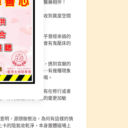
體弱多病，則終生要與醫藥相伴！
常身體感受不適，會接收到異度空間
床的經驗。
的話、去到某個地方似乎曾經來過的
被騷擾與干擾，亦或是會有鬼壓床的
靈體的氣場尚未調整好，遇到宮廟的
時也會頭暈。至於打嗝⋯有幾種現象
達訊息與磁場時亦會打嗝。
說，你的前世、累世都有在修行或者
者，你的靈自然比一般的靈更加敏
尊查明，源頭做根治，為何有這樣的情
上卡的陰氣收乾淨，本身靈體磁場上