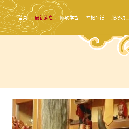
跳
至
主
首頁
最新消息
關於本宮
奉祀神祇
服務項
要
內
容