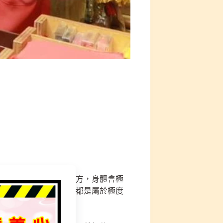
葬場、墳場⋯等等的地方，身體會極
寒⋯等等的不適症狀，都是屬於極度