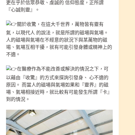
更在乎於信眾恭敬、虔誠的 信仰態度，正所謂
『心誠則靈』。
關於收驚，在這大千世界，萬物皆有靈有
氣，以現代人 的說法，就是所謂的磁場與氣場。
人的磁場與氣場在不經意的狀況下與某萬物的磁
埸、氣場互相干擾，就有可能引發身體或精神上的
不適。
在醫療作為不能改善或解決的情況之下，可
以藉由『收驚』的方式來探詢引發身、 心不適的
原因。 而當人的磁場與氣場如果和『靈界』的磁
場、氣場相接近時，就比較有可能發生所謂『卡』
到的情況。