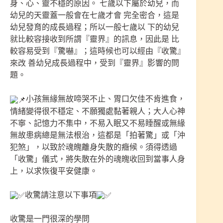
身、心、靈不穩的原因。 七歲以下屬於幼兒，而
幼兒的天靈蓋一般會在七歲才會 完全密合，這是
幼兒發育的成長過程；所以一般七歲以 下的幼兒
就比較容接收到所謂『靈界』的訊息，因此是 比
較容易受到『驚嚇』；這時候也可以經由『收驚』
來改 善幼兒成長過程中，受到『靈界』影響的問
題。
小孩無緣無故啼哭不止、胃口欠佳不肯進食，
情緒變得很不穩定、不願獨處黏著親人；大人心神
不寧、記憶力不集中，不易入眠又不易睡醒或無緣
無故患病總是無法根治，這都是「拍著驚」或「沖
犯煞」，以致於魂魄離身失散的癥候。須得透過
「收驚」儀式，將失散在外的魂魄收回到當事人身
上，以求恢復平安健康。
收驚請注意以下事項
收驚是一門很深的學問