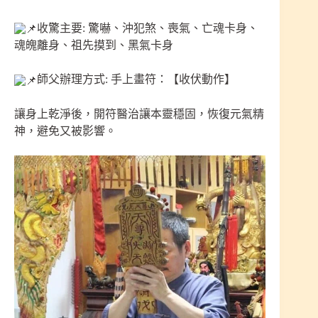
收驚主要: 驚嚇、沖犯煞、喪氣、亡魂卡身、
魂魄離身、祖先摸到、黑氣卡身
師父辦理方式: 手上畫符：【收伏動作】
讓身上乾淨後，開符醫治讓本靈穩固，恢復元氣精
神，避免又被影響。