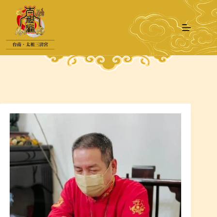
跳
至
主
要
內
容