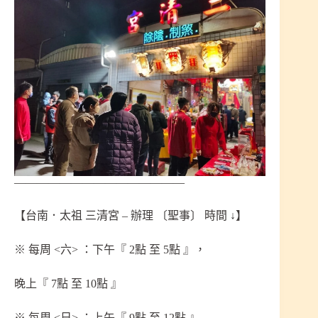
———————————————
【台南．太祖 三清宮 – 辦理 〔聖事〕 時間 ↓】
※ 每周 <六> ：下午『 2點 至 5點 』，
晚上『 7點 至 10點 』
※ 每周 <日> ：上午『 9點 至 12點 』