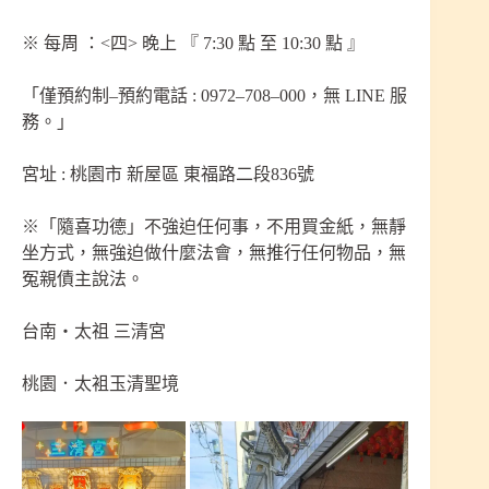
※ 每周 ：<四> 晚上 『 7:30 點 至 10:30 點 』
「僅預約制–預約電話 : 0972–708–000，無 LINE 服
務。」
宮址 : 桃園市 新屋區 東福路二段836號
※「隨喜功德」不強迫任何事，不用買金紙，無靜
坐方式，無強迫做什麼法會，無推行任何物品，無
冤親債主說法。
台南‧太祖 三清宮
桃園．太袓玉清聖境