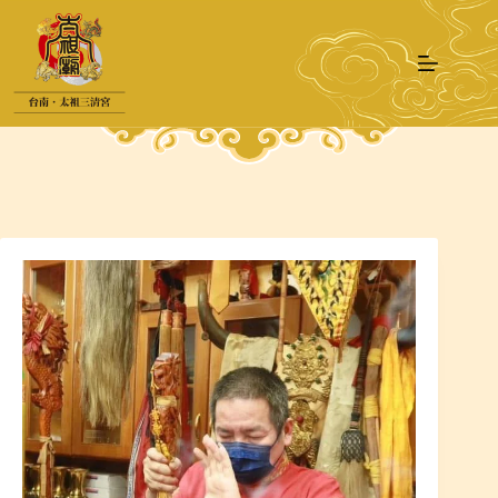
跳
至
主
要
內
容