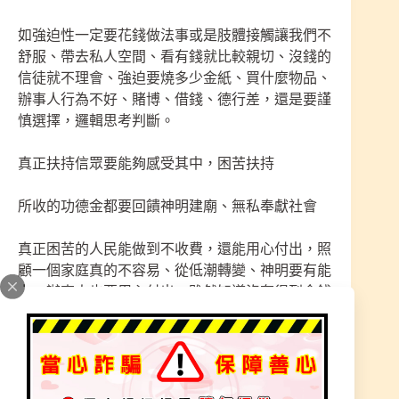
如強迫性一定要花錢做法事或是肢體接觸讓我們不
舒服、帶去私人空間、看有錢就比較親切、沒錢的
信徒就不理會、強迫要燒多少金紙、買什麼物品、
辦事人行為不好、賭博、借錢、德行差，還是要謹
慎選擇，邏輯思考判斷。
真正扶持信眾要能夠感受其中，困苦扶持
所收的功德金都要回饋神明建廟、無私奉獻社會
真正困苦的人民能做到不收費，還能用心付出，照
顧一個家庭真的不容易、從低潮轉變、神明要有能
力、辦事人也要用心付出，雖然知道沒有得到金錢
還是要無私去幫助這些人民，這就是所謂的無貪
念、神明慈悲濟世。
本宮奉獻多年信徒都從困苦中蛻變、好轉、感受，
走一間宮廟有能力用心走幾次就能轉變，不用花大