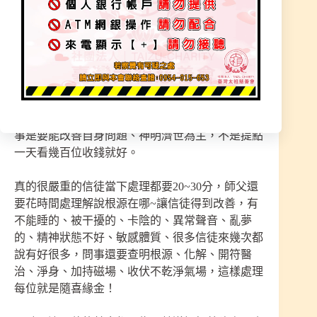
把錢在執著冤親、陰靈、因果。這些事存在但不是
每件事都是這些問題在影響！
任何事神明所指示都讓信徒回去考慮清楚、有需要
再來處理即可，本宮無私奉獻、任何事都是隨緣，
有問題要能對症下藥而不是只有提點而已，要能真
正的幫助到您本身，所以每次聖事才會限人數，問
事是要能改善自身問題、神明濟世為主，不是提點
一天看幾百位收錢就好。
真的很嚴重的信徒當下處理都要20~30分，師父還
要花時間處理解說根源在哪~讓信徒得到改善，有
不能睡的、被干擾的、卡陰的、異常聲音、亂夢
的、精神狀態不好、敏感體質、很多信徒來幾次都
說有好很多，問事還要查明根源、化解、開符醫
治、淨身、加持磁場、收伏不乾淨氣場，這樣處理
每位就是隨喜緣金！