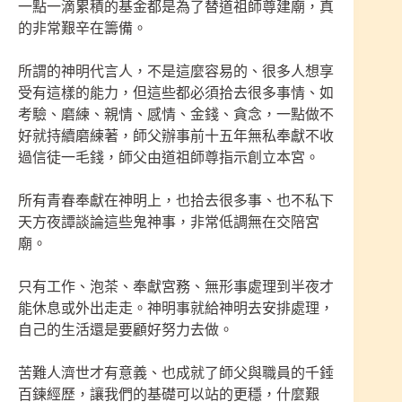
一點一滴累積的基金都是為了替道祖師尊建廟，真
的非常艱辛在籌備。
所謂的神明代言人，不是這麼容易的、很多人想享
受有這樣的能力，但這些都必須拾去很多事情、如
考驗、磨練、親情、感情、金錢、貪念，一點做不
好就持續磨練著，師父辦事前十五年無私奉獻不收
過信徒一毛錢，師父由道祖師尊指示創立本宮。
所有青春奉獻在神明上，也拾去很多事、也不私下
天方夜譚談論這些鬼神事，非常低調無在交陪宮
廟。
只有工作、泡茶、奉獻宮務、無形事處理到半夜才
能休息或外出走走。神明事就給神明去安排處理，
自己的生活還是要顧好努力去做。
苦難人濟世才有意義、也成就了師父與職員的千錘
百鍊經歷，讓我們的基礎可以站的更穩，什麼艱