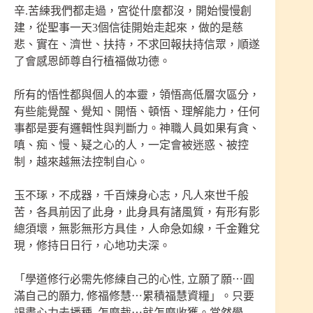
辛.苦練我們都走過，宮從什麼都沒，開始慢慢創
建，從聖事一天3個信徒開始走起來，做的是慈
悲、實在、濟世、扶持，不求回報扶持信眾，順遂
了會感恩師尊自行植福做功德。
所有的悟性都與個人的本靈，領悟高低層次區分，
有些能覺醒、覺知、開悟、頓悟、理解能力，任何
事都是要有邏輯性與判斷力。神職人員如果有貪、
嗔、痴、慢、疑之心的人，一定會被迷惑、被控
制，越來越無法控制自心。
玉不琢，不成器，千百煉身心志，凡人來世千般
苦，各具前因了此身，此身具有諸風質，有形有影
總須壞，無影無形方具佳，人命急如線，千金難兌
現，修持日日行，心地功夫深。
「學道修行必需先修練自己的心性, 立願了願⋯圓
滿自己的願力, 修福修慧⋯累積福慧資糧」。只要
竭盡心力去播種, 怎麼栽⋯就怎麼收獲。當然學