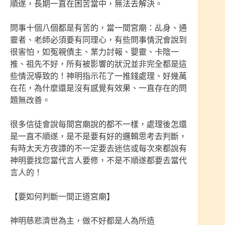
順遂，長期一直在困苦當中，無法去解決。
問事十個八個都是有苦的，當一間宮廟：乩身、通
靈者、老師必須要有同理心，有些問事情況會說到
很害怕，如冤親債主、業力討報、嬰靈、卡陰一
推、祖先不好，所有被影響的狀況並非完全都是這
些情況導致的！神明指示花了一推錢處理、好幾萬
在花，為什麼還是沒有感覺有效果、一直存在的問
題無改善。
很多信徒會說每間宮廟說的都不一樣，處理後怎還
是一直不順遂，是不是要有好的邏輯思考去判斷，
有時太天方夜譚的不一定要去迷信或每次來都說有
神明要找您當代言人要修，不是不順遂都要去當代
言人的！
【要如何判斷一間正道宮廟】
神明慈悲濟世為主，做不好都是人為所造