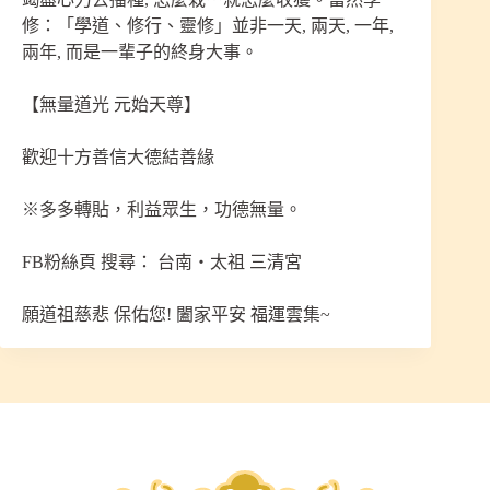
修：「學道、修行、靈修」並非一天, 兩天, 一年,
兩年, 而是一輩子的終身大事。
【無量道光 元始天尊】
歡迎十方善信大德結善緣
※多多轉貼，利益眾生，功德無量。
FB粉絲頁 搜尋： 台南‧太祖 三清宮
願道祖慈悲 保佑您! 闔家平安 福運雲集~