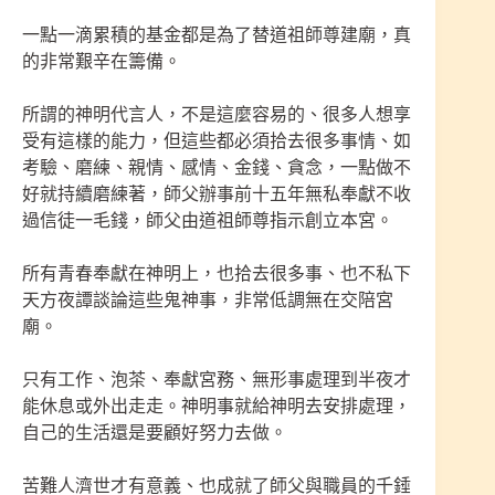
一點一滴累積的基金都是為了替道祖師尊建廟，真
的非常艱辛在籌備。
所謂的神明代言人，不是這麼容易的、很多人想享
受有這樣的能力，但這些都必須拾去很多事情、如
考驗、磨練、親情、感情、金錢、貪念，一點做不
好就持續磨練著，師父辦事前十五年無私奉獻不收
過信徒一毛錢，師父由道祖師尊指示創立本宮。
所有青春奉獻在神明上，也拾去很多事、也不私下
天方夜譚談論這些鬼神事，非常低調無在交陪宮
廟。
只有工作、泡茶、奉獻宮務、無形事處理到半夜才
能休息或外出走走。神明事就給神明去安排處理，
自己的生活還是要顧好努力去做。
苦難人濟世才有意義、也成就了師父與職員的千錘