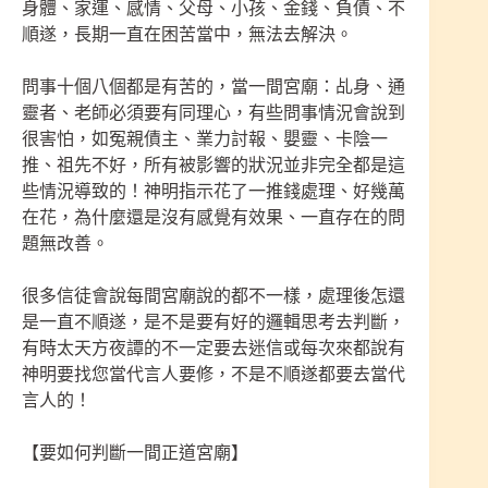
身體、家運、感情、父母、小孩、金錢、負債、不
順遂，長期一直在困苦當中，無法去解決。
問事十個八個都是有苦的，當一間宮廟：乩身、通
靈者、老師必須要有同理心，有些問事情況會說到
很害怕，如冤親債主、業力討報、嬰靈、卡陰一
推、祖先不好，所有被影響的狀況並非完全都是這
些情況導致的！神明指示花了一推錢處理、好幾萬
在花，為什麼還是沒有感覺有效果、一直存在的問
題無改善。
很多信徒會說每間宮廟說的都不一樣，處理後怎還
是一直不順遂，是不是要有好的邏輯思考去判斷，
有時太天方夜譚的不一定要去迷信或每次來都說有
神明要找您當代言人要修，不是不順遂都要去當代
言人的！
【要如何判斷一間正道宮廟】