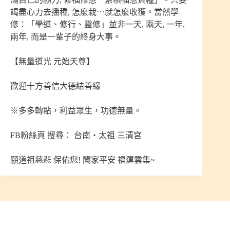
竭盡心力去播種, 怎麼栽⋯就怎麼收獲。當然學
修：「學道、修行、靈修」並非一天, 兩天, 一年,
兩年, 而是一輩子的終身大事。
【無量道光 元始天尊】
歡迎十方善信大德結善緣
※多多轉貼，利益眾生，功德無量。
FB粉絲頁 搜尋： 台南‧太祖 三清宮
願道祖慈悲 保佑您! 闔家平安 福運雲集~