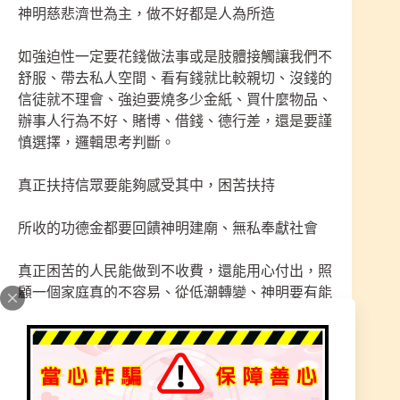
神明慈悲濟世為主，做不好都是人為所造
如強迫性一定要花錢做法事或是肢體接觸讓我們不
舒服、帶去私人空間、看有錢就比較親切、沒錢的
信徒就不理會、強迫要燒多少金紙、買什麼物品、
辦事人行為不好、賭博、借錢、德行差，還是要謹
慎選擇，邏輯思考判斷。
真正扶持信眾要能夠感受其中，困苦扶持
所收的功德金都要回饋神明建廟、無私奉獻社會
真正困苦的人民能做到不收費，還能用心付出，照
顧一個家庭真的不容易、從低潮轉變、神明要有能
力、辦事人也要用心付出，雖然知道沒有得到金錢
還是要無私去幫助這些人民，這就是所謂的無貪
念、神明慈悲濟世。
本宮奉獻多年信徒都從困苦中蛻變、好轉、感受，