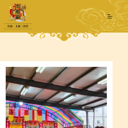
跳
至
主
要
內
容