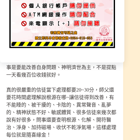
走一間宮廟有能力用心走幾次就能轉變，不用花大
把錢在執著冤親、陰靈、因果。這些事存在但不是
每件事都是這些問題在影響！
任何事神明所指示都讓信徒回去考慮清楚、有需要
再來處理即可，本宮無私奉獻、任何事都是隨緣，
有問題要能對症下藥而不是只有提點而已，要能真
正的幫助到您本身，所以每次聖事才會限人數，問
事是要能改善自身問題、神明濟世為主，不是提點
一天看幾百位收錢就好。
真的很嚴重的信徒當下處理都要20~30分，師父還
要花時間處理解說根源在哪~讓信徒得到改善，有
不能睡的、被干擾的、卡陰的、異常聲音、亂夢
的、精神狀態不好、敏感體質、很多信徒來幾次都
說有好很多，問事還要查明根源、化解、開符醫
治、淨身、加持磁場、收伏不乾淨氣場，這樣處理
每位就是隨喜緣金！