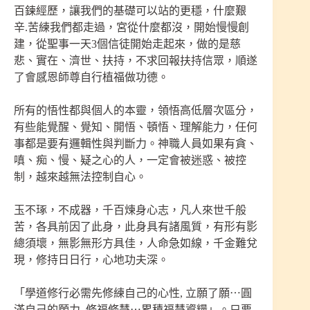
百鍊經歷，讓我們的基礎可以站的更穩，什麼艱
辛.苦練我們都走過，宮從什麼都沒，開始慢慢創
建，從聖事一天3個信徒開始走起來，做的是慈
悲、實在、濟世、扶持，不求回報扶持信眾，順遂
了會感恩師尊自行植福做功德。
所有的悟性都與個人的本靈，領悟高低層次區分，
有些能覺醒、覺知、開悟、頓悟、理解能力，任何
事都是要有邏輯性與判斷力。神職人員如果有貪、
嗔、痴、慢、疑之心的人，一定會被迷惑、被控
制，越來越無法控制自心。
玉不琢，不成器，千百煉身心志，凡人來世千般
苦，各具前因了此身，此身具有諸風質，有形有影
總須壞，無影無形方具佳，人命急如線，千金難兌
現，修持日日行，心地功夫深。
「學道修行必需先修練自己的心性, 立願了願⋯圓
滿自己的願力, 修福修慧⋯累積福慧資糧」。只要