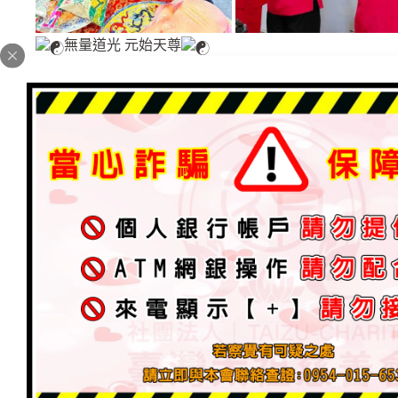
無量道光 元始天尊
順天會於101年道祖師尊指示設立
持續不斷照顧扶持無數順天會員
並定期舉辦愛心活動幫助弱勢貧困
加入每位費用半年期1200元/一年期2400元
非常歡迎有意願者報名加入，有任何問題歡迎私訊詢
（1）順天會員者:【每半年免費幫全體會員辦理盛大莊嚴
庇佑改運、消減業障、護命保平安。
(每年農曆七月份/農曆元月初九:祈福賜福大法會科儀、拜