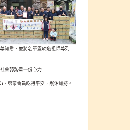
師尊知悉，並將名單置於道祖師尊列
助社會弱勢盡一份心力
米)，讓眾會員吃得平安，護佑加持。