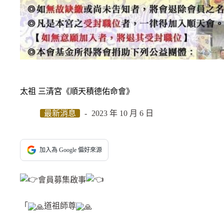
太祖 三清宮《順天積德佑命會》
最新消息
2023 年 10 月 6 日
加入為 Google 偏好來源
會員募集啟事
「
道祖師尊