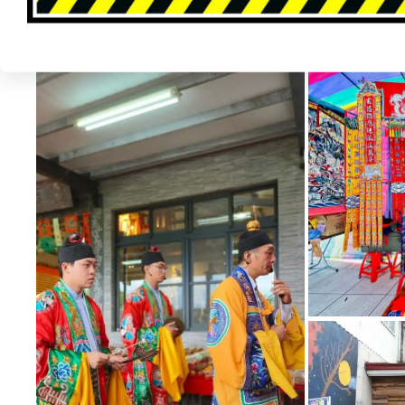
（2）順天會員者:於本宮四樓 三清道祖旁【安奉光明燈
亮、開闊，祈求開啟智慧、照耀人生路途光明。