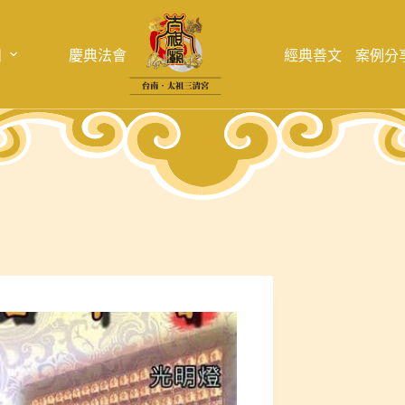
目
慶典法會
經典善文
案例分