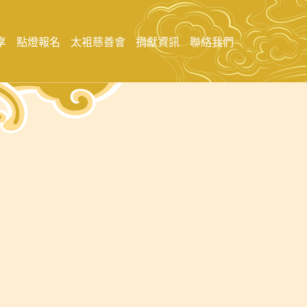
享
點燈報名
太袓慈善會
捐獻資訊
聯絡我們