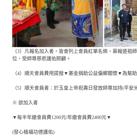
（3）凡報名加入者，皆會列上會員紅單名條，稟報道祖
位，受師尊慈悲護佑照顧。
（4）順天會員費用提撥▼基金捐助公益偏鄉關懷▼為幫
（5）順天會員者：於玉皇上帝祝壽日發放師尊加持(平安
※ 欲加入者
▼每半年繳會員費1200元/年繳會員費2400元▼
(發心植福功德護佑)