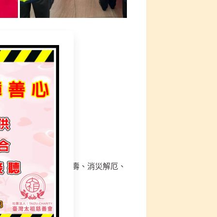
問，詳細說明如下
法會科儀】幫助會員延壽、消災解厄、
斗解連赦罪法會科儀)