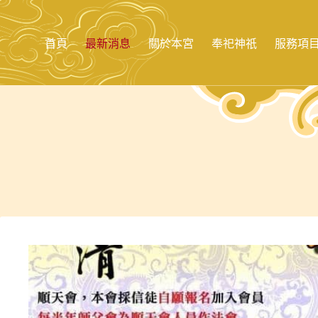
跳
至
主
首頁
最新消息
關於本宮
奉祀神祇
服務項
要
內
容