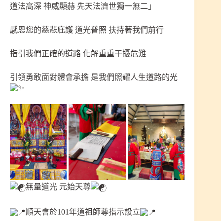
道法高深 神威顯赫 先天法濟世獨一無二」
感恩您的慈悲庇護 道光普照 扶持著我們前行
指引我們正確的道路 化解重重干擾危難
引領勇敢面對體會承擔 是我們照耀人生道路的光
無量道光 元始天尊
順天會於101年道祖師尊指示設立