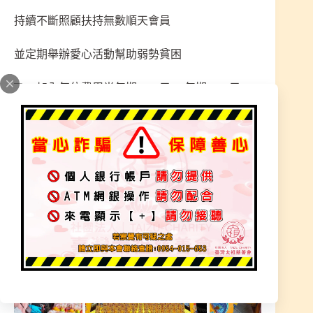
持續不斷照顧扶持無數順天會員
並定期舉辦愛心活動幫助弱勢貧困
加入每位費用半年期1200元/一年期2400元
非常歡迎有意願者報名加入，有任何問題歡迎
私訊詢問，詳細說明如下
（1）順天會員者:【每半年免費幫全體會員辦理盛
大莊嚴法會科儀】幫助會員延壽、消災解厄、庇佑
改運、消減業障、護命保平安。