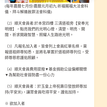
(每年農曆七月份/農曆元月初九:祈福賜福大法會科
儀、拜斗解連赦罪法會科儀)
（2）順天會員者:於本宮四樓 三清道祖旁【安奉光
明燈】，點亮我們的光明心燈，清楚、明亮、開
闊，祈求開啟智慧、照耀人生路途光明。
（3）凡報名加入者，皆會列上會員紅單名條，稟
報道祖師尊知悉，並將名單置於道祖師尊列位，受
師尊慈悲護佑照顧。
（4）順天會員費用提撥▼基金捐助公益偏鄉關懷
▼為幫助社會弱勢盡一份心力
（5）順天會員者：於玉皇上帝祝壽日發放師尊加
持(平安米)，讓眾會員吃得平安，護佑加持。
※ 欲加入者