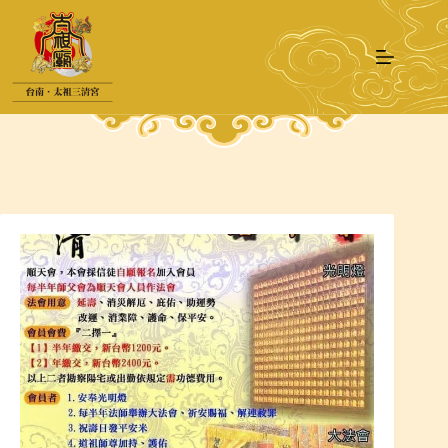
跳
至
主
要
內
容