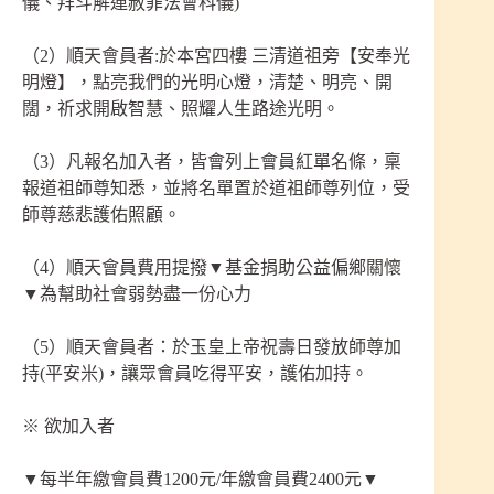
儀、拜斗解連赦罪法會科儀)
（2）順天會員者:於本宮四樓 三清道祖旁【安奉光
明燈】，點亮我們的光明心燈，清楚、明亮、開
闊，祈求開啟智慧、照耀人生路途光明。
（3）凡報名加入者，皆會列上會員紅單名條，稟
報道祖師尊知悉，並將名單置於道祖師尊列位，受
師尊慈悲護佑照顧。
（4）順天會員費用提撥▼基金捐助公益偏鄉關懷
▼為幫助社會弱勢盡一份心力
（5）順天會員者：於玉皇上帝祝壽日發放師尊加
持(平安米)，讓眾會員吃得平安，護佑加持。
※ 欲加入者
▼每半年繳會員費1200元/年繳會員費2400元▼