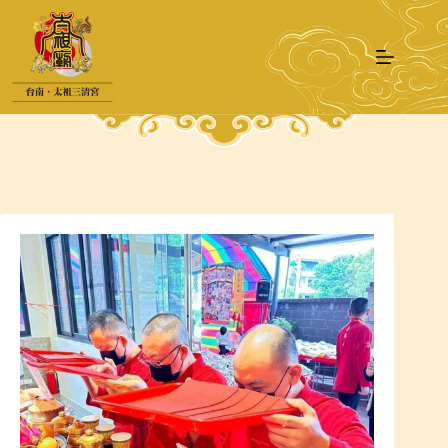
跳
至
主
要
內
容