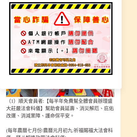
加入每位費用半年期1200元/一年期2400元
非常歡迎有意願者報名加入，有任何問題歡迎
私訊詢問，詳細說明如下
（1）順天會員者:【每半年免費幫全體會員辦理盛
大莊嚴法會科儀】幫助會員延壽、消災解厄、庇佑
改運、消減業障、護命保平安。
(每年農曆七月份/農曆元月初九:祈福賜福大法會科