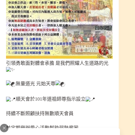
引領勇敢面對體會承擔 是我們照耀人生道路的光
無量道光 元始天尊
順天會於101年道祖師尊指示設立
持續不斷照顧扶持無數順天會員
並定期舉辦愛心活動幫助弱勢貧困