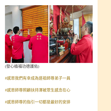
(發心植福功德護佑)
#感恩我們有幸成為道祖師尊弟子一員
#感恩師尊照顧扶持澤被眾生感念在心
#感恩師尊的指引一切都是最好的安排