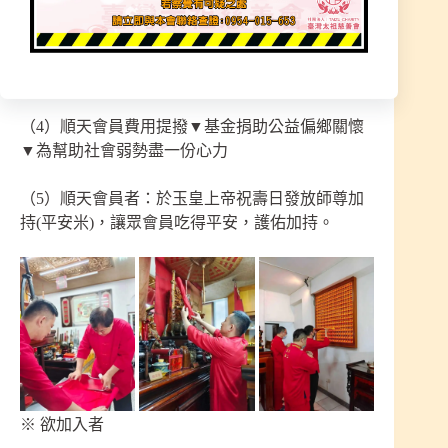
（3）凡報名加入者，皆會列上會員紅單名條，稟
報道祖師尊知悉，並將名單置於道祖師尊列位，受
師尊慈悲護佑照顧。
（4）順天會員費用提撥▼基金捐助公益偏鄉關懷
▼為幫助社會弱勢盡一份心力
（5）順天會員者：於玉皇上帝祝壽日發放師尊加
持(平安米)，讓眾會員吃得平安，護佑加持。
※ 欲加入者