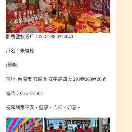
郵局匯款帳戶：0031388 0375049
戶名：朱勝峰
(總務)
宮址: 台南市 安南區 安中路四段 290巷263弄20號
電話：06-2478568
祝願闔家平安‧健康‧吉祥‧如意。