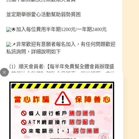
並定期舉辦愛心活動幫助弱勢貧困
加入每位費用半年期1200元/一年期2400元
非常歡迎有意願者報名加入，有任何問題歡迎
私訊詢問，詳細說明如下
（1）順天會員者:【每半年免費幫全體會員辦理盛
大莊嚴法會科儀】幫助會員延壽、消災解厄、庇佑
改運、消減業障、護命保平安。
(每年農曆七月份/農曆元月初九:祈福賜福大法會科
儀、拜斗解連赦罪法會科儀)
（2）順天會員者:於本宮四樓 三清道祖旁【安奉光
明燈】，點亮我們的光明心燈，清楚、明亮、開
闊，祈求開啟智慧、照耀人生路途光明。