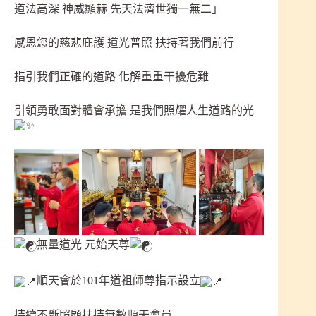
道法高深 神威顯赫 先天法濟世獨一無二」
感恩您的慈悲庇護 道光普照 扶持著我們前行
指引我們正確的道路 化解重重干擾危難
引領勇敢面對體會承擔 是我們照耀人生道路的光
無量道光 元始天尊
順天會於101年道祖師尊指示設立
持續不斷照顧扶持無數順天會員