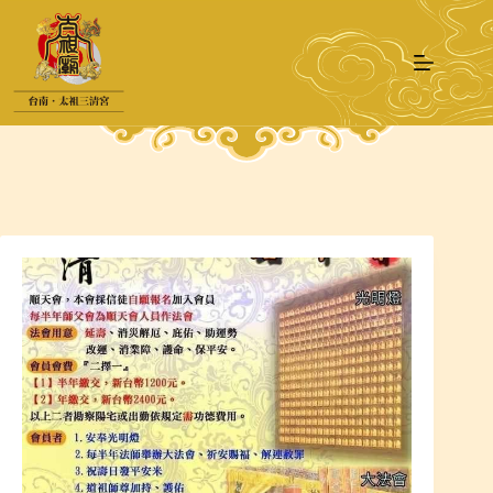
跳
至
主
要
內
容