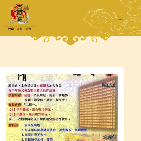
跳
至
主
要
內
容