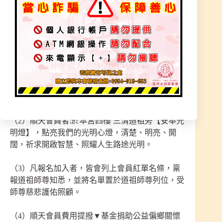
非常歡迎有意願者報名加入，有任何問題歡迎
私訊詢問，詳細說明如下
（1）順天會員者:【每半年免費幫全體會員辦理盛
大莊嚴法會科儀】幫助會員延壽、消災解厄、庇佑
改運、消減業障、護命保平安。
(每年農曆七月份/農曆元月初九:祈福賜福大法會科
儀、拜斗解連赦罪法會科儀)
（2）順天會員者:於本宮四樓 三清道祖旁【安奉光
明燈】，點亮我們的光明心燈，清楚、明亮、開
闊，祈求開啟智慧、照耀人生路途光明。
（3）凡報名加入者，皆會列上會員紅單名條，稟
報道祖師尊知悉，並將名單置於道祖師尊列位，受
師尊慈悲護佑照顧。
（4）順天會員費用提撥▼基金捐助公益偏鄉關懷