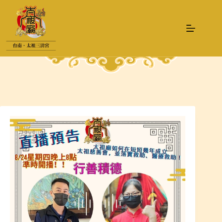
跳
至
主
要
內
容