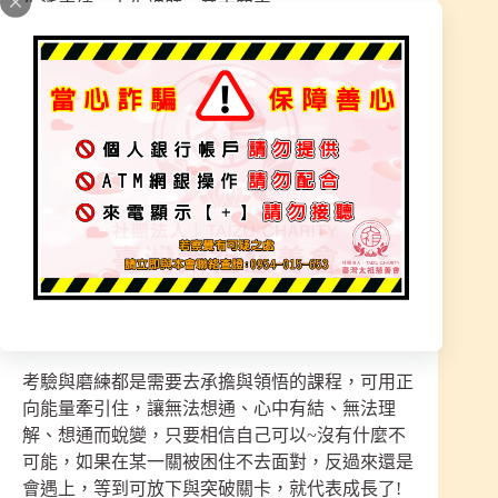
生活磨練、人生課題、意志堅定
佩吟師姐與紫榛師姐與慧蘭師姐-合作分享
記得分享～按讚，多多支持鼓勵
明天我們在直播間等你們～
人生總是有低潮時期
人生低潮時期讓您領悟了什麼
人生最低潮時，願神相助或貴人相助能求個穩定
考驗與磨練都是需要去承擔與領悟的課程，可用正
向能量牽引住，讓無法想通、心中有結、無法理
解、想通而蛻變，只要相信自己可以~沒有什麼不
可能，如果在某一關被困住不去面對，反過來還是
會遇上，等到可放下與突破關卡，就代表成長了!