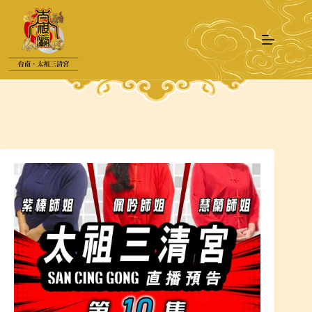
跳
至
主
要
內
容