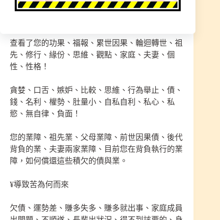
查看您的地府涵蓋了無形的業障，前世今生，因果
輪迴，因果循環，人造就了能量多少都記錄著。
查看了您的功果、福報、累世因果、輪迴轉世、祖
先、修行、緣份、思維、觀點、家庭、夫妻、個
性、性格！
貪婪、口舌、嫉妒、比較、思維、行為舉止、債、
錢、名利、權勢、肚量小、自私自利、私心、私
慾、無自律、負面！
您的業障、祖先業、父母業障、前世因果債、後代
背負的業、夫妻兩家業障、目前您在背負執行的業
障，如何償還這些積欠的債與業。
¥導致苦為何而來
欠債、運勢差、賺多失多、賺多就出事、家庭成員
出問題、不順遂、長輩出狀況、得不到該要的、身