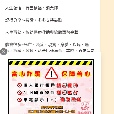
人生領悟、行善積福、消業障
記得分享～按讚，多多支持鼓勵
人生百態，協助醫療救助與協助弱勢喪葬
體會很多~死亡、癌症、現實、身體、疾病、痛
苦、折磨、苦煉、活著比死痛苦、業障、親友連累
人生百態，訪談弱勢家庭
領悟人生因果循環，有因必有果
人道、修為、行為舉止、孤獨、寂寞、無可選擇、
無奈、封閉、自爆自棄
¥神明無形之中觀看個人質量