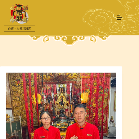
跳
至
主
要
內
容