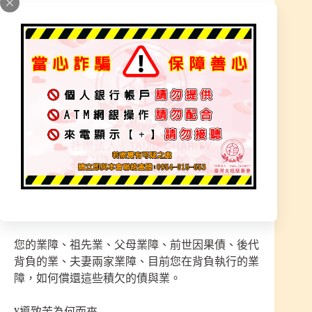
¥神明無形之中觀看個人質量
查看您的地府涵蓋了無形的業障，前世今生，因果
輪迴，因果循環，人造就了能量多少都記錄著。
查看了您的功果、福報、累世因果、輪迴轉世、祖
先、修行、緣份、思維、觀點、家庭、夫妻、個
性、性格！
貪婪、口舌、嫉妒、比較、思維、行為舉止、債、
錢、名利、權勢、肚量小、自私自利、私心、私
慾、無自律、負面！
您的業障、祖先業、父母業障、前世因果債、後代
背負的業、夫妻兩家業障、目前您在背負執行的業
障，如何償還這些積欠的債與業。
¥導致苦為何而來