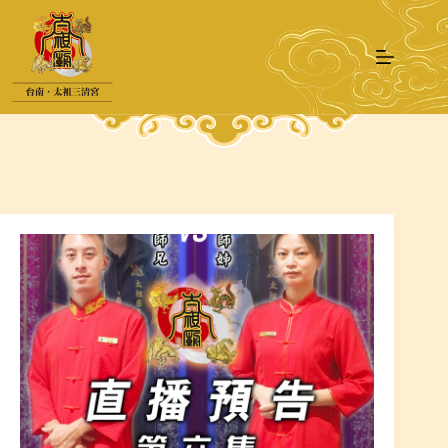
跳
至
主
要
內
容