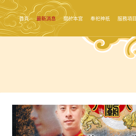
跳
至
主
首頁
最新消息
關於本宮
奉祀神祇
服務項
要
內
容