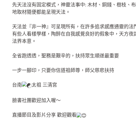
先天法沒有固定模式，神靈法事中: 木材、銅錢、樹枝、
地取材隨便都能呈現天法。
天法並『非一神』可呈現所有，在許多追求感應通靈的法
有些人看樣學樣，陶醉在自我感覺良好的假象中，天方夜
法界本意。
全省跑透透，聖務是艱辛的，扶持眾生順遂最重要
一步一腳印，只要你信道祖師尊，師父慈悲扶持
台南
太祖 三清宮
臉書社團歡迎加入喔～
直播節目及影片分享 歡迎觀看