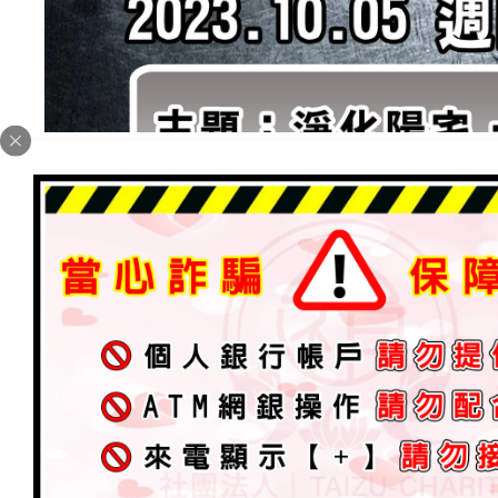
太祖直播～第五集直播．開始
最新消息
2023 年 10 月 6 日
加入為 Google 偏好來源
主題：神聖勤務．淨化勘輿
總務師兄與啟順師兄合作分享