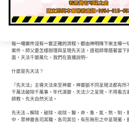
記得分享～按讚，多多支持鼓勵
師父【先天法】由三清道祖所傳法，先天靈感、感應、靈
祖師尊不同的法事、符法去化解、道法千萬種破解，加持
佑。
每一場案件沒有一套正確的流程，都由神明降下來主導一
案件，師父要怎樣辦理與呈現先天法，道祖師尊隨著當下
面，天法千變萬化，我們在直播說明~
什麼是先天法？
『先天法』主導天法來至神靈，神靈脈不同呈現法都有所
千萬法破除千萬事，年代演變、天法少之呈現，不用看古
師教、先天自然天法。
先天法→解除、破除、收除、醫、命、象、氣、煞、制、
中、眾神靈各司其職、各司其位，有形無形之中呈現著，