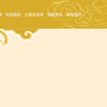
享
點燈報名
太袓慈善會
捐獻資訊
聯絡我們