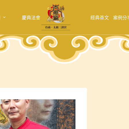
目
慶典法會
經典善文
案例分