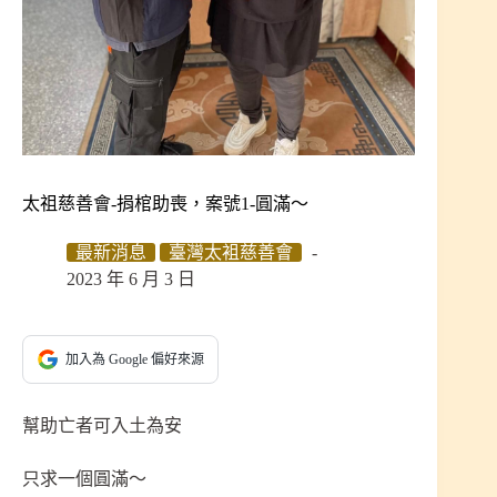
太祖慈善會-捐棺助喪，案號1-圓滿～
最新消息
臺灣太袓慈善會
2023 年 6 月 3 日
加入為 Google 偏好來源
幫助亡者可入土為安
只求一個圓滿～