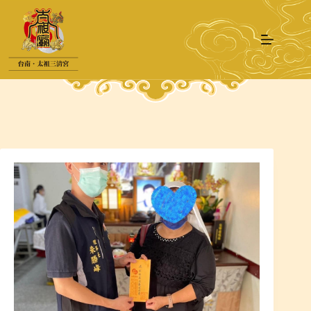
跳
至
主
要
內
容