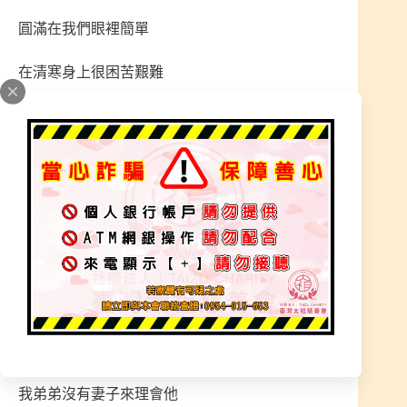
圓滿在我們眼裡簡單
在清寒身上很困苦艱難
在太祖慈善會中
秉持實際陪伴家屬辦理過程
讓家屬安心而不用擔心龐大壓力
在弱勢貧困身上，看見無奈不知如何
家屬當天跟我們說
我真的很感恩您們慈善會
我弟弟沒有妻子來理會他