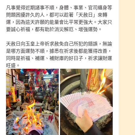
凡事覺得近期諸事不順，身體、事業、官司纏身等
問題困擾許久的人，都可以趁著「天赦日」來轉
運，因為這天許願的能量會比平常更強大。大家只
要誠心祈福，都有助於消災解厄、增強運勢。
天赦日向玉皇上帝祈求赦免自己所犯的錯誤，無論
是哪方面運勢不順，據悉在祈求後都能獲得改善，
同時是祈福、補運、補財庫的好日子，祈求讓財運
旺盛。