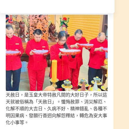
錯過！
天赦日，是玉皇大帝特赦凡間的大好日子，所以這
天就被俗稱為「天赦日」。懺悔赦罪、消災解厄、
化解不順的大吉日、久病不好、精神錯亂、各種不
明因果病、發願行善迥向解怨釋結，轉危為安大事
化小事等。