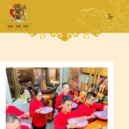
跳
至
主
要
內
容