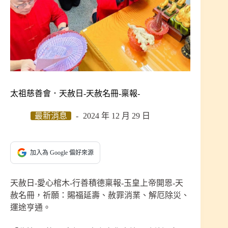
太祖慈善會．天赦日-天赦名冊-稟報-
最新消息
2024 年 12 月 29 日
加入為 Google 偏好來源
天赦日-愛心棺木-行善積德稟報-玉皇上帝開恩-天
赦名冊，祈願：賜福延壽、赦罪消業、解厄除災、
運途亨通。