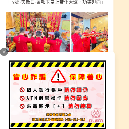
「收據-天赦日-稟報玉皇上帝化大爐，功德迴向」
消災解厄、消業障、行善積德、福報轉運
天赦赦罪祈福名冊，名單呈報玉皇上帝赦罪
感恩善心幫助弱勢家庭，一份心力一份福德
天赦日轉運大吉日，招財改運特靈驗，覺得運氣特
別差的人注意，想要消災解厄招好運，不妨把握難
得的天赦日，根據民俗說法，天赦日代表開啟好運
勢能量超強，想幫自己轉運、改運的朋友千萬不要