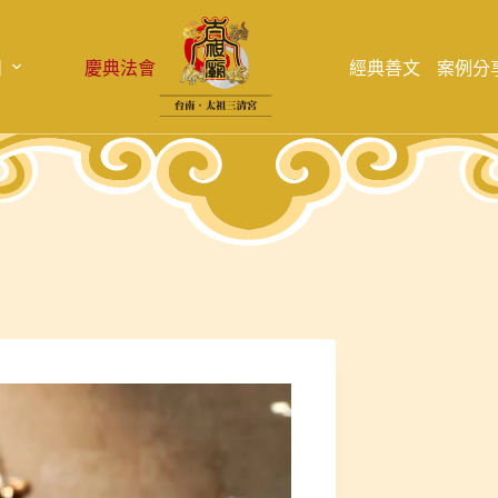
目
慶典法會
經典善文
案例分