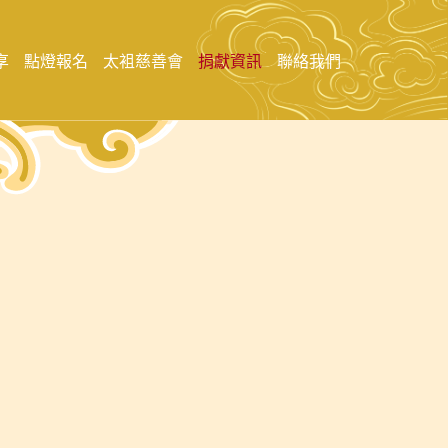
享
點燈報名
太袓慈善會
捐獻資訊
聯絡我們