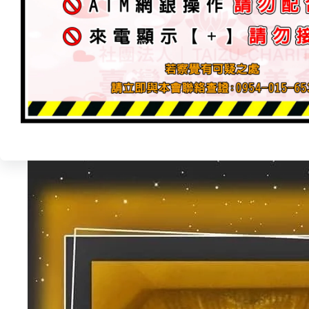
3.太歲燈
生肖-蛇.豬.虎.猴→ 已奉點126盞
4.財神燈
事業亨通 財源廣進 → 已奉點98盞
5.補運燈
流年補運 轉化運途 → 已奉點84盞
6.助緣燈
貴人助緣 天賜良緣 → 已奉點71盞