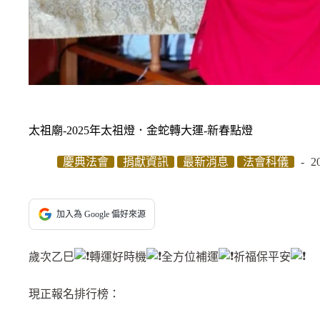
太祖廟-2025年太祖燈．金蛇轉大運-新春點燈
慶典法會
捐獻資訊
最新消息
法會科儀
2
加入為 Google 偏好來源
歲次乙巳
轉運好時機
全方位補運
祈福保平安
現正報名排行榜：