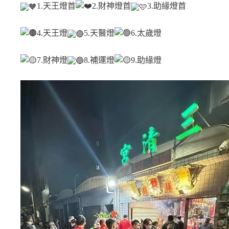
1.天王燈首
2.財神燈首
3.助緣燈首
4.天王燈
5.天醫燈
6.太歲燈
7.財神燈
8.補運燈
9.助緣燈