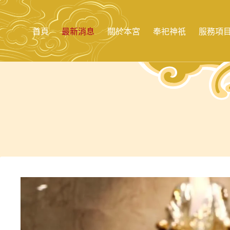
跳
至
主
首頁
最新消息
關於本宮
奉祀神祇
服務項
要
內
容