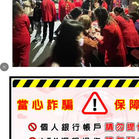
目前排名前六名的太祖燈：
1.天王燈
元始天王 守護元神 → 已奉點179盞
2.天醫燈
天醫拱照 身體康健 → 已奉點142盞