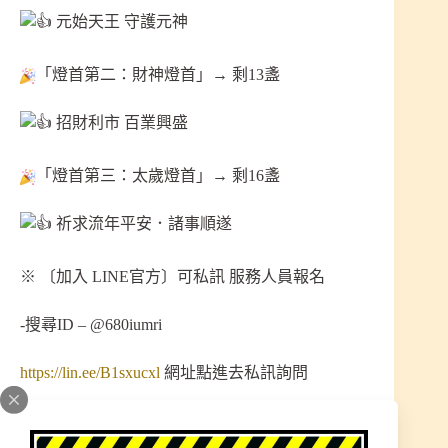
元始天王 守護元神
「燈首第二：財神燈首」→ 剩13盞
招財利市 百業興盛
「燈首第三：太歲燈首」→ 剩16盞
祈求流年平安．諸事順遂
※ 〔加入 LINE官方〕可私訊 服務人員報名
-搜尋ID – @680iumri
https://lin.ee/B1sxucxl
網址點進去私訊詢問
太歲者，主宰一歲之尊神。凡吉事勿沖之，凶事勿
犯之，凡修造方向等事尤宜慎避。2025・乙巳年・