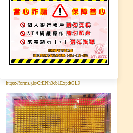
犯太歲「生肖蛇、豬、虎、猴」，安【太歲燈】祈
求流年平安，諸事順遂！
太歲燈
本命燈
消災燈
清靈燈
財神燈
天醫燈
天王燈
智慧燈
福壽燈
長明燈
補運燈
助緣‧姻緣燈
※ 線上點燈–網址進入，填寫報名表 ※
https://forms.gle/CrENh3cb1ExpdtGL9