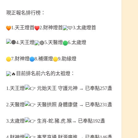
現正報名排行榜：
1.天王燈首
2.財神燈首
3.太歲燈首
4.天王燈
5.天醫燈
6.太歲燈
7.財神燈
8.補運燈
9.助緣燈
目前排名前六名的太祖燈：
1.天王燈
元始天王 守護元神 → 已奉點257盞
2.天醫燈
天醫拱照 身體康健 → 已奉點231盞
3.太歲燈
生肖-蛇.豬.虎.猴→ 已奉點192盞
4.財神燈
事業亨通 財源廣進 → 已奉點146盞