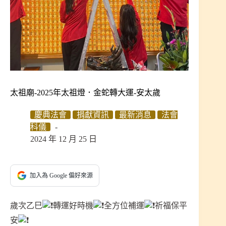
太祖廟-2025年太祖燈．金蛇轉大運-安太歲
慶典法會
捐獻資訊
最新消息
法會
科儀
2024 年 12 月 25 日
加入為 Google 偏好來源
歲次乙巳
轉運好時機
全方位補運
祈福保平
安