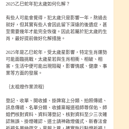
2025乙巳蛇年犯太歲如何化解？
有些人可能會覺得，犯太歲只是影響一年，熬過去
就好，但其實有些人會因此留下深遠的後遺症，甚
至需要幾年才能完全恢復。因此若屬於犯太歲的生
肖，最好提前做好化解措施。
2025年是乙巳蛇年，受太歲星影響，特定生肖運勢
可能面臨挑戰，太歲星若與生肖相衝、相破、相
害，生活中便可能出現阻礙，影響情感、健康、事
業等方面的發展。
｛太祖燈作業流程｝
登記、收單、開收據、掛牌寫上分類、拍照傳遞、
訊息傳遞、名單分類、收據稟報道祖師尊保佑、師
姐們核對資料、資料簿登記、核對資料至少三次確
認無誤、掛燈確認、道士請神啟燈儀式、新春法會
祈福名單納疏文、稟報上蒼，確實執行點燈祈福！