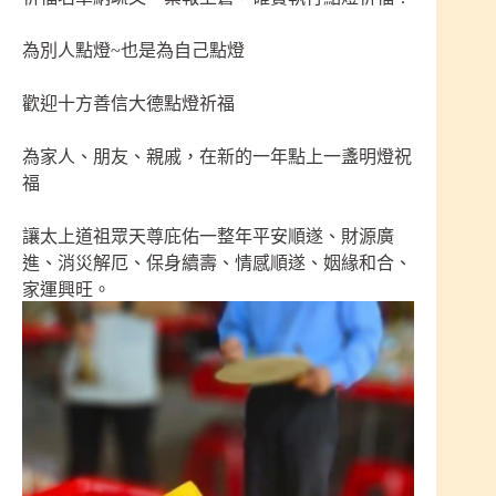
為別人點燈~也是為自己點燈
歡迎十方善信大德點燈祈福
為家人、朋友、親戚，在新的一年點上一盞明燈祝
福
讓太上道祖眾天尊庇佑一整年平安順遂、財源廣
進、消災解厄、保身續壽、情感順遂、姻緣和合、
家運興旺。