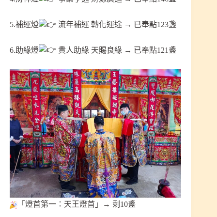
5.補運燈
流年補運 轉化運途 → 已奉點123盞
6.助緣燈
貴人助緣 天賜良緣 → 已奉點121盞
「燈首第一：天王燈首」→ 剩10盞