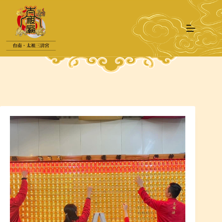
跳
至
主
要
內
容