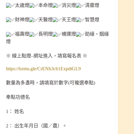
太歲燈
本命燈
消災燈
清靈燈
財神燈
天醫燈
天王燈
智慧燈
福壽燈
長明燈
補運燈
助緣‧姻緣
燈
※ 線上點燈–網址進入，填寫報名表 ※
https://forms.gle/CrENh3cb1ExpdtGL9
數量為多盞時，請填寫於數字(可複選奉點)
奉點功德名
1： 姓名
2： 出生年月日（國／農）。