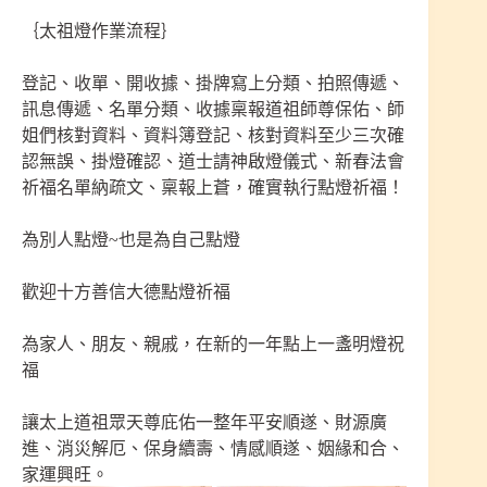
｛太祖燈作業流程｝
登記、收單、開收據、掛牌寫上分類、拍照傳遞、
訊息傳遞、名單分類、收據稟報道祖師尊保佑、師
姐們核對資料、資料簿登記、核對資料至少三次確
認無誤、掛燈確認、道士請神啟燈儀式、新春法會
祈福名單納疏文、稟報上蒼，確實執行點燈祈福！
為別人點燈~也是為自己點燈
歡迎十方善信大德點燈祈福
為家人、朋友、親戚，在新的一年點上一盞明燈祝
福
讓太上道祖眾天尊庇佑一整年平安順遂、財源廣
進、消災解厄、保身續壽、情感順遂、姻緣和合、
家運興旺。