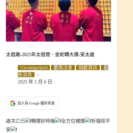
太祖廟-2025年太祖燈．金蛇轉大運-安太歲
Uncategorized
慶典法會
捐獻資訊
最
新消息
2025 年 1 月 6 日
加入為 Google 偏好來源
歲次乙巳
轉運好時機
全方位補運
祈福保平
安