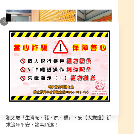
※ 〔加入 LINE官方〕可私訊 服務人員報名
-搜尋ID – @680iumri
https://lin.ee/B1sxucxl
網址點進去私訊詢問
太歲者，主宰一歲之尊神。凡吉事勿沖之，凶事勿
犯之，凡修造方向等事尤宜慎避。2025・乙巳年・
犯太歲「生肖蛇、豬、虎、猴」，安【太歲燈】祈
求流年平安，諸事順遂！