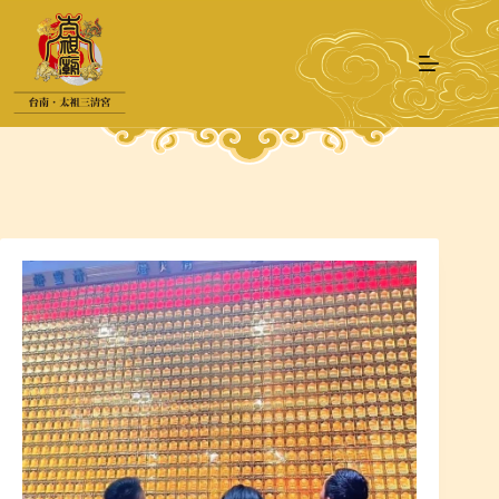
跳
至
主
要
內
容