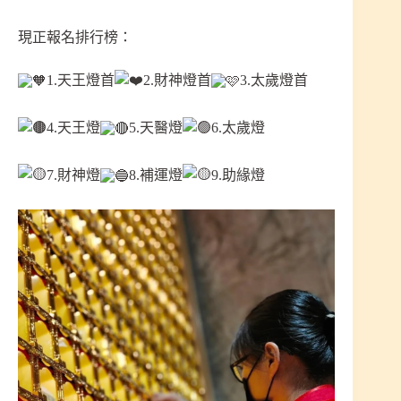
現正報名排行榜：
1.天王燈首
2.財神燈首
3.太歲燈首
4.天王燈
5.天醫燈
6.太歲燈
7.財神燈
8.補運燈
9.助緣燈