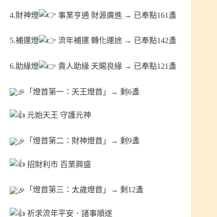
4.財神燈
事業亨通 財源廣進 → 已奉點161盞
5.補運燈
流年補運 轉化運途 → 已奉點142盞
6.助緣燈
貴人助緣 天賜良緣 → 已奉點121盞
「燈首第一：天王燈首」→ 剩6盞
元始天王 守護元神
「燈首第二：財神燈首」→ 剩9盞
招財利市 百業興盛
「燈首第三：太歲燈首」→ 剩12盞
祈求流年平安．諸事順遂