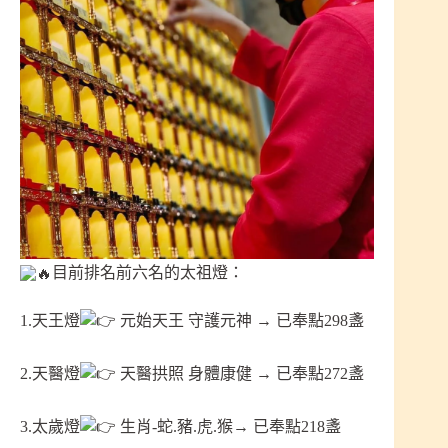
目前排名前六名的太祖燈：
1.天王燈
元始天王 守護元神 → 已奉點298盞
2.天醫燈
天醫拱照 身體康健 → 已奉點272盞
3.太歲燈
生肖-蛇.豬.虎.猴→ 已奉點218盞