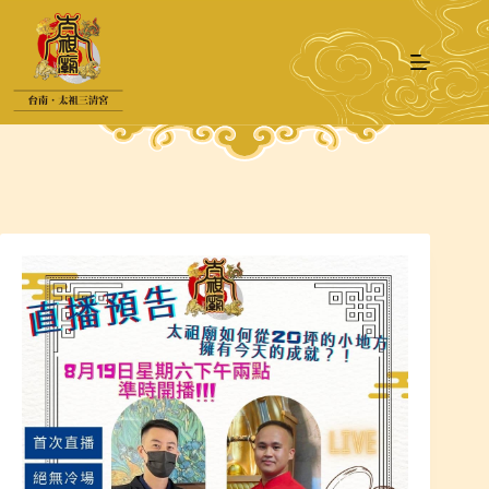
跳
至
主
要
內
容