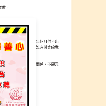
樣做。
哪、沒有工作、煩惱錢每個月付不出
天地為何這麼苦、為何沒有機會給我
怎麼說、怎麼評論都沒關係，不願意
廟做的是獨特！