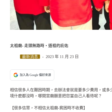
太祖廟- 走頭無路時‧道祖的庇佑
最新消息
2023 年 11 月 23 日
加入為 Google 偏好來源
相信很多人在艱困時期，去辦法會就是要多少費用，或多
境什麽都沒時，哪間宮廟願意把您當自己人看待呢？
【很多信眾，不相信太祖廟-貧困時不收費】