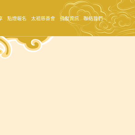
享
點燈報名
太袓慈善會
捐獻資訊
聯絡我們