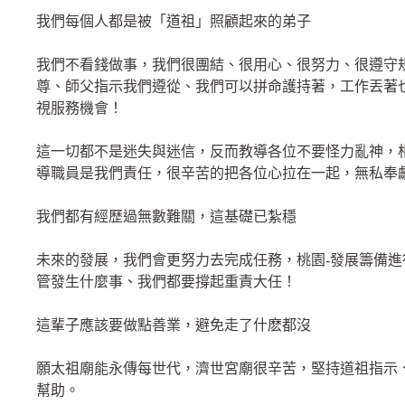
我們每個人都是被「道祖」照顧起來的弟子
我們不看錢做事，我們很團結、很用心、很努力、很遵守
尊、師父指示我們遵從、我們可以拼命護持著，工作丟著
視服務機會！
這一切都不是迷失與迷信，反而教導各位不要怪力亂神，
導職員是我們責任，很辛苦的把各位心拉在一起，無私奉
我們都有經歷過無數難關，這基礎已紮穩
未來的發展，我們會更努力去完成任務，桃園-發展籌備
管發生什麼事、我們都要撐起重責大任！
這輩子應該要做點善業，避免走了什麽都沒
願太祖廟能永傳每世代，濟世宮廟很辛苦，堅持道祖指示
幫助。