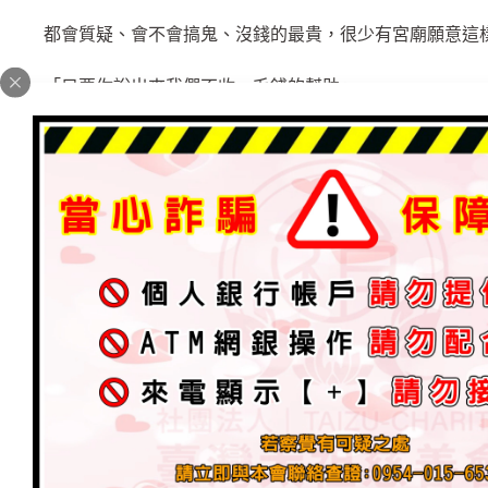
都會質疑、會不會搞鬼、沒錢的最貴，很少有宮廟願意這
「只要你說出來我們不收一毛錢的幫助」
※為什麽我們太祖廟願意這樣做
因為職員也曾經有過的經驗，難過度日如年、煩惱三餐在
房租、親朋好友要借錢，都會怕而遠離、這樣的日子、問
去打拼、沒有人可以幫助我們。
每個人都有低潮時期，我們宮就是願意幫助這些人，誰要
相信世上真的有這麼好的宮廟！這些都是緣份，我們太祖
「職員」都是在最低潮時期進入服務
不但沒有嫌棄各種遭遇過程，艱困生活時刻
此刻心情只有師父與師兄了解彼此