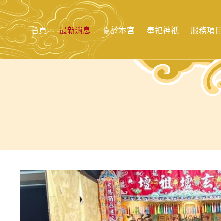
跳
至
主
首頁
最新消息
關於本宮
奉祀神祇
服務項
要
內
容