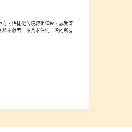
地方，信徒從苦境轉化順遂、感受深
無私奉獻著，不貪求任何，做的所有