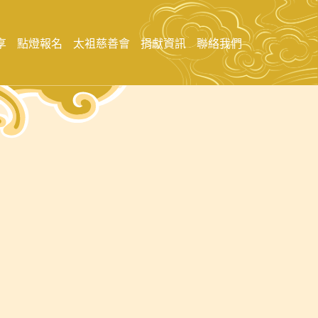
享
點燈報名
太袓慈善會
捐獻資訊
聯絡我們