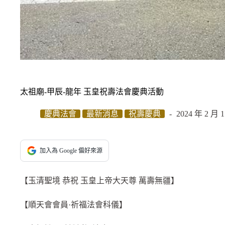
太祖廟-甲辰-龍年 玉皇祝壽法會慶典活動
慶典法會
最新消息
祝壽慶典
2024 年 2 月 
加入為 Google 偏好來源
【玉清聖境 恭祝 玉皇上帝大天尊 萬壽無疆】
【順天會會員·祈福法會科儀】