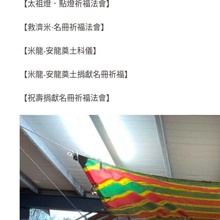
【太祖燈．點燈祈福法會】
【救濟米·名冊祈福法會】
【米龍-安龍奠土科儀】
【米龍-安龍奠土捐獻名冊祈福】
【祝壽捐獻名冊祈福法會】