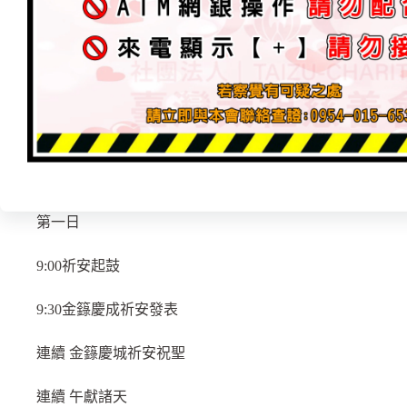
第一日
9:00祈安起鼓
9:30金籙慶成祈安發表
連續 金籙慶城祈安祝聖
連續 午獻諸天