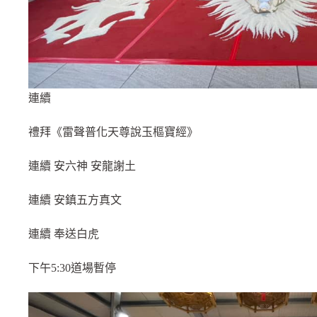
連續
禮拜《雷聲普化天尊說玉樞寶經》
連續 安六神 安龍謝土
連續 安鎮五方真文
連續 奉送白虎
下午5:30道場暫停