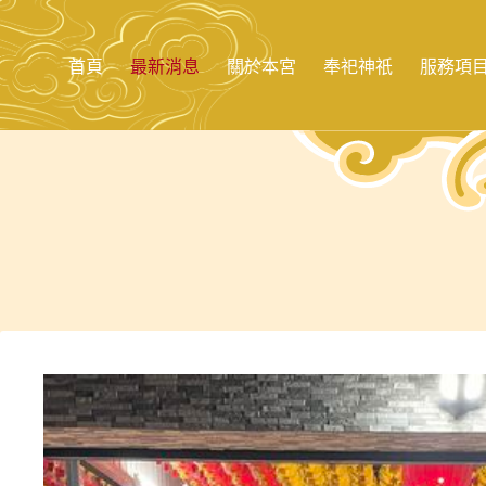
跳
至
主
首頁
最新消息
關於本宮
奉祀神祇
服務項
要
內
容