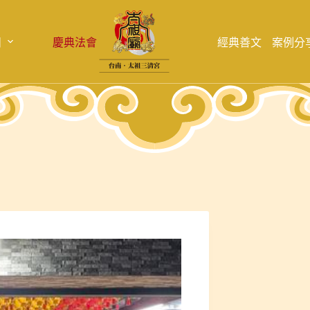
目
慶典法會
經典善文
案例分