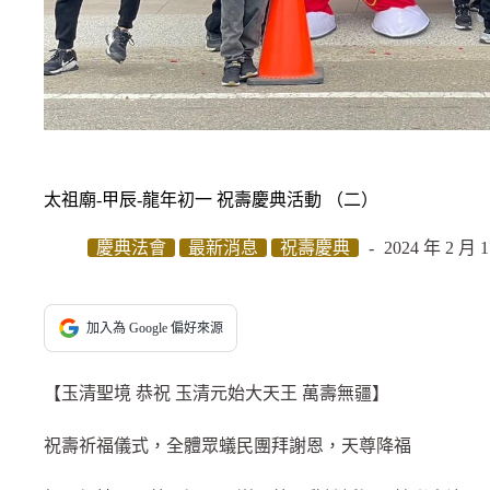
太祖廟-甲辰-龍年初一 祝壽慶典活動 （二）
慶典法會
最新消息
祝壽慶典
2024 年 2 月 
加入為 Google 偏好來源
【玉清聖境 恭祝 玉清元始大天王 萬壽無疆】
祝壽祈福儀式，全體眾蟻民團拜謝恩，天尊降福