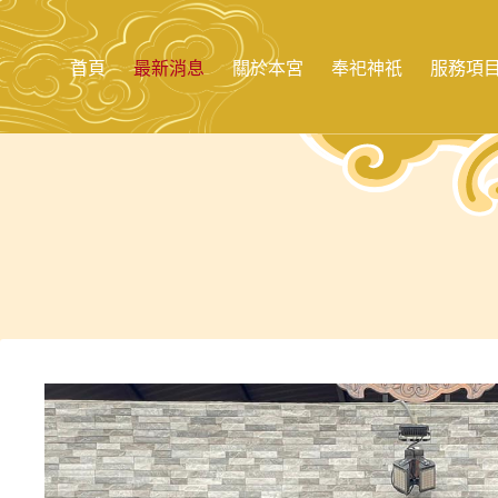
跳
至
主
首頁
最新消息
關於本宮
奉祀神祇
服務項
要
內
容