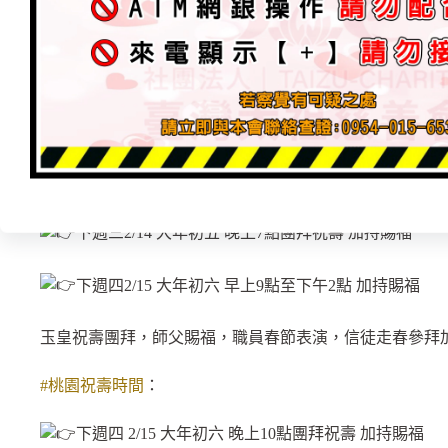
道祖祝壽團拜，國樂演奏/春聯揮毫活動，師父賜福，職
————————————
恭祝「玉皇上帝大天尊 萬壽無疆」
#台南祝壽時間
：
下週三2/14 大年初五 晚上7點團拜祝壽 加持賜福
下週四2/15 大年初六 早上9點至下午2點 加持賜福
玉皇祝壽團拜，師父賜福，職員春節表演，信徒走春參拜
#桃園祝壽時間
：
下週四 2/15 大年初六 晚上10點團拜祝壽 加持賜福