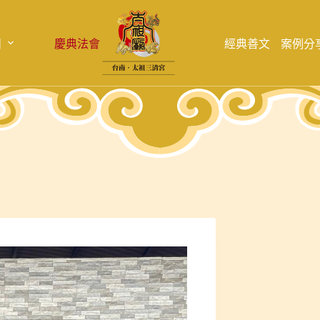
目
慶典法會
經典善文
案例分