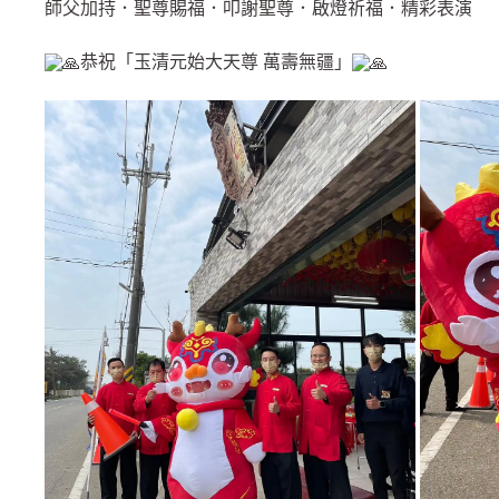
師父加持．聖尊賜福．叩謝聖尊．啟燈祈福．精彩表演
恭祝「玉清元始大天尊 萬壽無疆」