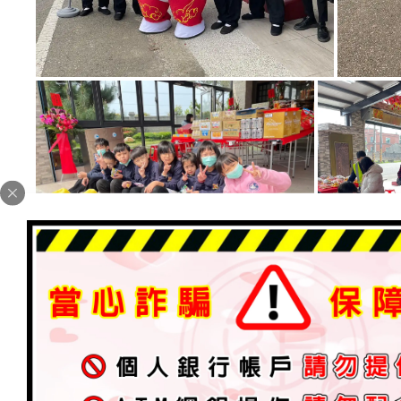
#桃園祝壽時間
：
本週六 2/10 大年初一早上9點至下午5點 加持賜福
本週日 2/11 大年初二 早上10點至下午5點 加持賜福