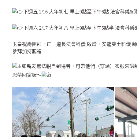
下週五 2/16 大年初七 早上9點至下午6點 法會科儀
下週六 2/17 大年初八 早上9點至下午5點半 法會科
玉皇祝壽團拜，正一道長法會科儀 啟燈，安龍奠土科儀 
參拜加持賜福
如親友無法親自到場者，可帶他們（穿過）衣服來讓
恩帶回家喔～