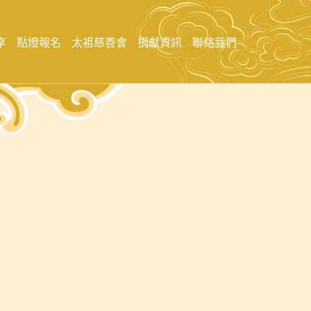
享
點燈報名
太袓慈善會
捐獻資訊
聯絡我們