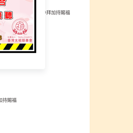
員春節表演，信徒走春參拜加持賜福
加持賜福