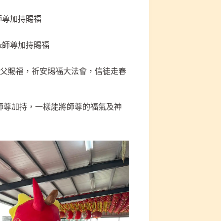
&師尊加持賜福
儀&師尊加持賜福
師父賜福，祈安賜福大法會，信徒走春
師尊加持，一樣能將師尊的福氣及神