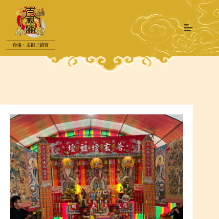
跳
至
主
要
內
容