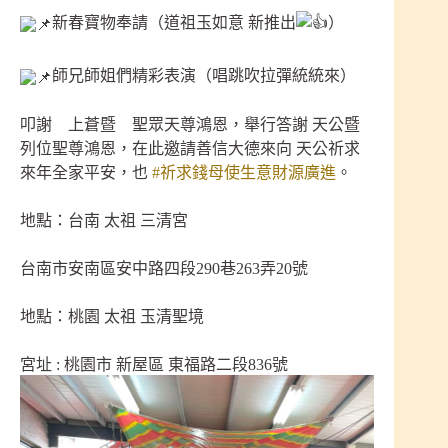
新春寶物奉請（道祖玉如意 新推出
）
師兄師姐們精彩表演（唱跳吹拉彈統統來）
叩謝 上蒼暨 聖眾天尊鴻恩，舉行答謝 天公暨
列位聖尊鴻恩，在此邀請善信大德來向 天公祈求
來年全家平安，也
#祈求錢母使生意財源廣進
。
地點：台南 太祖 三清宮
台南市安南區安中路四段290巷263弄20號
地點：桃園 太祖 玉清聖境
宮址 : 桃園市 新屋區 東福路二段836號