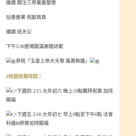
連續 關注三界萬靈聖燈
拈香進果 祝獻高真
連續 送天公
下午5:30道場圓滿謝壇送聖
恭祝「玉皇上帝大天尊 萬壽無疆」
#桃園祝壽時間
：
下週四 2/15 大年初六 晚上10點團拜祝壽 加持
賜福
下週五 2/16 大年初七 早上9點至下午6點 法會
科儀&師尊加持賜福