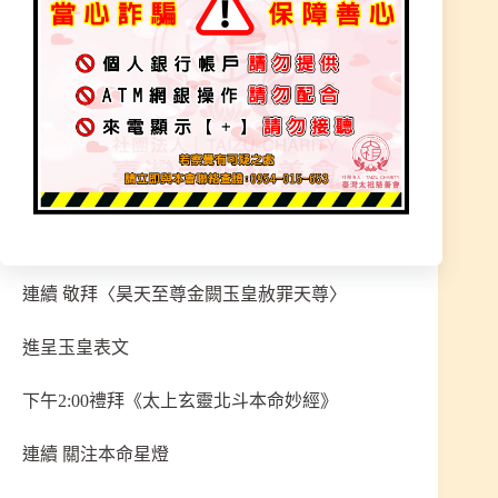
晚休
第二日
9:00道場重白
連續 禮拜《三官感應妙經》
連續 獻呈妙供散繞奇花
連續 敬拜〈昊天至尊金闕玉皇赦罪天尊〉
進呈玉皇表文
下午2:00禮拜《太上玄靈北斗本命妙經》
連續 關注本命星燈