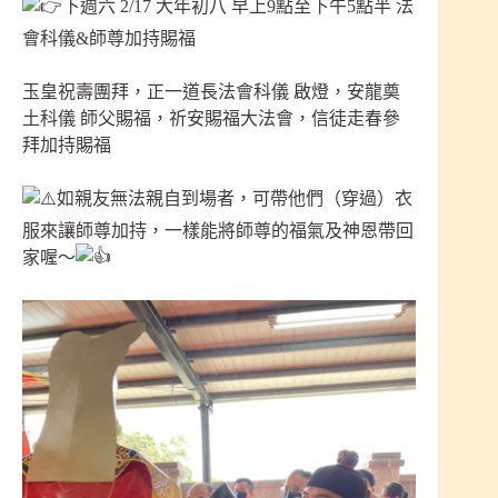
下週六 2/17 大年初八 早上9點至下午5點半 法
會科儀&師尊加持賜福
玉皇祝壽團拜，正一道長法會科儀 啟燈，安龍奠
土科儀 師父賜福，祈安賜福大法會，信徒走春參
拜加持賜福
如親友無法親自到場者，可帶他們（穿過）衣
服來讓師尊加持，一樣能將師尊的福氣及神恩帶回
家喔～