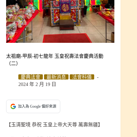
太祖廟-甲辰-初七龍年 玉皇祝壽法會慶典活動
（二）
慶典法會
最新消息
法會科儀
2024 年 2 月 19 日
加入為 Google 偏好來源
【玉清聖境 恭祝 玉皇上帝大天尊 萬壽無疆】