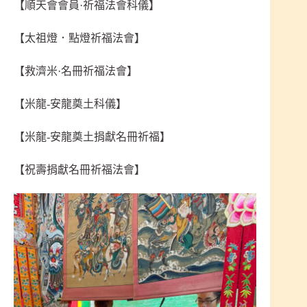
【順天會會員·祈福法會科儀】
【太祖燈．點燈祈福法會】
【救濟米·名冊祈福法會】
【米龍-安龍奠土科儀】
【米龍-安龍奠土捐獻名冊祈福】
【祝壽捐獻名冊祈福法會】