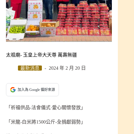
太祖廟- 玉皇上帝大天尊 萬壽無疆
最新消息
2024 年 2 月 20 日
加入為 Google 偏好來源
「祈福供品-法會儀式·愛心關懷發放」
「米龍-白米將1500公斤-全捐獻弱勢」