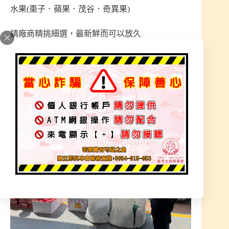
水果(棗子．蘋果．茂谷．奇異果)
請廠商精挑細選，最新鮮而可以放久
太祖職員載往弱勢機構發放出去
祝壽祈福供品不浪費又可協助弱勢族群盡點心力