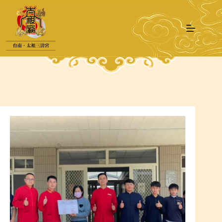
跳
至
主
要
內
容