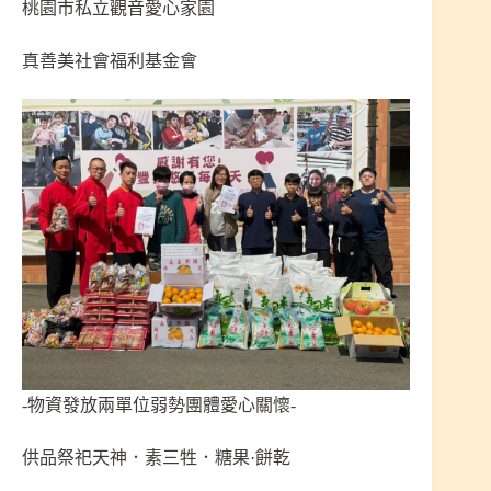
桃園市私立觀音愛心家園
真善美社會福利基金會
-物資發放兩單位弱勢團體愛心關懷-
供品祭祀天神．素三牲．糖果·餅乾