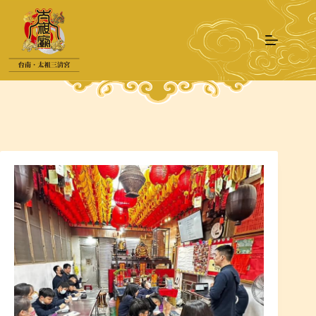
跳
至
主
要
內
容