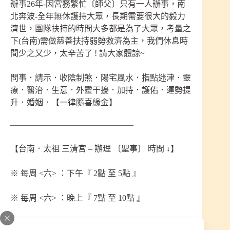
辦事26年-因宮務繁忙〔師父〕只有一人辦事，南
北奔波-全年無休護持大眾，長期需要很大的毅力
濟世，團隊扶持的時間大多都是為了大眾，考量之
下(台南)需做慈善扶持弱勢救濟為主，我們休息時
間少之又少，太辛苦了 ! 請大家體諒~
問事．請示．收陰制煞．陽宅風水．指點迷津．靈
療．醫治．生意．外靈干擾．加持．護佑．運勢提
升．婚姻．【一律隨喜緣金】
———————————————
【台南．太祖 三清宮 – 辦理 〔聖事〕 時間 ↓】
※ 每周 <六> ：下午『 2點 至 5點 』
※ 每周 <六> ：晚上『 7點 至 10點 』
「僅預約制–預約電話 : 0972–708–000，無 LINE 服