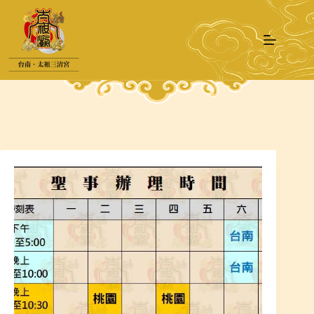
跳
至
主
要
內
容