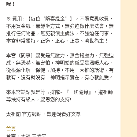
喔！
※ 費用 : 【每位〝隨喜緣金〞】，不隨意亂收費，
不用買金紙，無靜坐方式，無強迫做什麼法會，無
推行任何物品，無冤親債主說法，不強迫任何事，
本宮非常獨特，正道、正心、正念、濟世為主！
本宮〔問事〕感受是無壓力、無金錢壓力、無強迫
感、無恐嚇、無害怕，神明給的感受是溫暖人心、
從根源化解→保健→加持，不用一大推的話術、有
就有、沒有就沒有，神明指示實在，有心就能受。
來本宮缺點就是等→排隊~ 『一切隨緣』，道祖師
尊扶持有緣人，感恩您的支持!
太祖廟 官方網站，歡迎觀看好文章
首頁
台南．太祖 三清宮