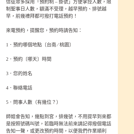
信徒眾多採用「預約制 – 掛號」方便掌控人數，限
制聖事日人數，額滿不受理，越早預約、排號越
早，前幾禮拜都可撥打電話預約！
來電預約，提醒您，預約時請告知：
1．預約哪個地點〔台南 ∕ 桃園〕
2．預約〔哪天〕時間
3．您的姓名
4．聯絡電話
5．問事人數（有幾位？）
師姐會告知，幾點到宮，排幾號，不用提早到來都
是按照號碼叫號，若臨時無法前來請記得撥個電話
告知一聲，或更改預約時間，以便我們作業順利