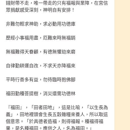
錢財帶不走，唯一帶走的只有福報與業障，在宮信
眾捐獻感受深刻，神明自有安排！
非難勿輕求神助，求必動用功德庫
歷經小事福用盡，厄難來時無福銷
無福難得天眷顧，有德無懼劫來磨
自律勤耕運自改，不求天亦降福來
平時行善多有益，勿待臨時抱佛腳
福田勤種菩提樹，消災還需功德林
『福田』，「田者田地」，這是比喻，「以生長為
義」，田地裡頭會生長五穀雜糧來養人，所以取這
個意思。「於具德者造福，則得福報。種福得福
果，是名種福田。應供之人，名為福田。」