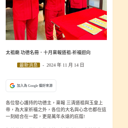
太祖廟 功德名冊．十月稟報道祖-祈福迴向
最新消息
2024 年 11 月 14 日
加入為 Google 偏好來源
各位發心護持的功德主，稟報 三清道祖與玉皇上
帝，為大家祈福之外，各位的大名與心念也都在這
一刻結合在一起，更是萬年永遠的庇蔭!