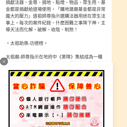
捐獻法器、金尊、捐地、點燈、物品、眾生用，基
金都是捐獻給道場使用，「購地建廟基金都是非常
龐大的壓力」道祖師尊指示選購法器用途在眾生法
事上，每次的案件紀錄、什麽困難之事降下神，主
導天法而化解、破解、收陰、制煞！
。太祖助喪-功德榜。
太祖廟-師尊指示在地府中《業障》集結成為一種
很大的討報力量就叫《業力》，業力未解受盡折
磨、運勢不佳、人緣差、家庭失和、因果病、無妄
之災、坎坷不順、事業不順、無財運、病痛纏身。
信眾慈悲心、捨得去付出【施棺助喪】發願行善迥
向解怨釋結、行善消業、解厄除災、運途亨通、增
強運勢、賜福降祥庇佑。轉危為安大事化小事、降
祥庇佑。
道祖師尊慈悲指示