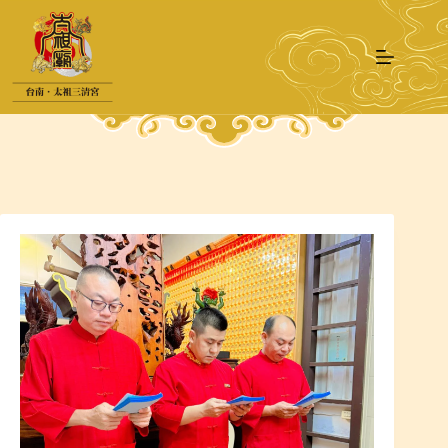
跳
至
主
要
內
容