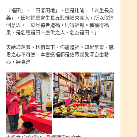
『福田』，「田者田地」，這是比喻，「以生長為
義」，田地裡頭會生長五穀雜糧來養人，所以取這
個意思。「於具德者造福，則得福報。種福得福
果，是名種福田。應供之人，名為福田。」
天給您運氣、珍惜當下、佈施造福、知足常樂、感
恩之心不可無，本宮造福都是信眾感受深自由發
心，無強迫！