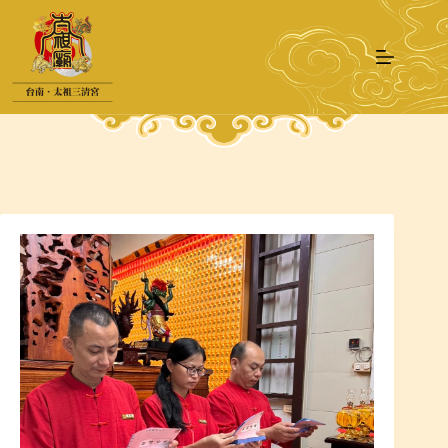
跳
至
主
要
內
容