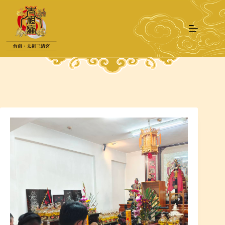
跳
至
主
要
內
容