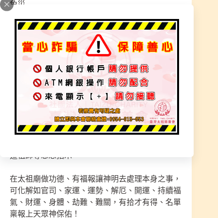
免災
往天下布善種子，讓粒粒種子都能萌芽，一畝畝的
功德田，都能有豐碩的收成，這樣就能社會祥和，
天下無災。
太祖功德榜：捐獻法器、金尊、捐地、點燈、物
品、眾生用，基金都是捐獻給道場使用，「購地建
廟基金都是非常龐大的壓力」道祖師尊指示選購法
器用途在眾生法事上，每次的案件紀錄、什麽困難
之事降下神，主導天法而化解、破解、收陰、制
煞！
道祖師尊慈悲指示
在太祖廟做功德、有福報讓神明去處理本身之事，
可化解如官司、家運、運勢、解厄、開運、持續福
氣、財運、身體、劫難、難關，有拾才有得、名單
稟報上天眾神保佑！