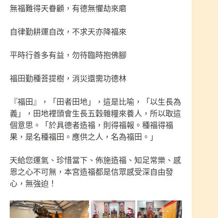
無福難得天眷顧，有德無懼劫來磨
自律勤耕運自改，不求天亦降福來
平時行善多有益，勿待臨時抱佛腳
福田勤種菩提樹，消災還需功德林
『福田』，「田者田地」，這是比喻，「以生長為
義」，田地裡頭會生長五穀雜糧來養人，所以取這
個意思。「於具德者造福，則得福報。種福得福
果，是名種福田。應供之人，名為福田。」
天給您運氣、珍惜當下、佈施造福、知足常樂、感
恩之心不可無，本宮造福都是信眾感受深自由發
心，無強迫！