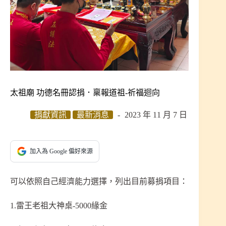
太祖廟 功德名冊認捐．稟報道祖-祈福迴向
捐獻資訊
最新消息
2023 年 11 月 7 日
加入為 Google 偏好來源
可以依照自己經濟能力選擇，列出目前募捐項目：
1.雷王老祖大神桌-5000緣金