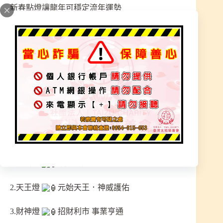
新春點燈讓龍年可穩定流年運勢
所有的疑問都可線上觀看，詳細說明~
更清楚要補足哪些燈種，讓道祖師尊加持點燈重要
新的一年！
【預告 太祖點燈 – 將在12月登場，到時會公告】
太祖燈，點燈天尊慈光照耀讓本身運勢、流年平
安、逢凶化吉、淨化心靈，眾天尊庇祐眾善德平
安。
1.太歲燈
犯太歲
2.天王燈
元始天王．神威護佑
3.財神燈
招財利市 事業亨通