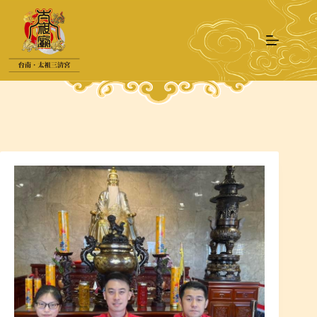
跳
至
主
要
內
容