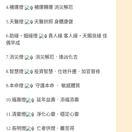
4.補運燈
補運轉運 消災解厄
5.天醫燈
天醫拱照 身體康健
6.助緣‧姻緣燈
貴人緣 客人緣，天賜良緣 佳
偶早成
7.消災燈
消災解厄．逢凶化吉
8.智慧燈
投資智慧．仕途升遷．加官晉祿
9.本命燈
守護本命 ． 敏感體質
10.福壽燈
延年益壽．添福添壽
11.清靈燈
淨化心靈．穩定心靈
12.長明燈
亡者供燈．離苦得