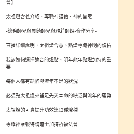
會】
太祖燈含義介紹、專職神護佑、神的旨意
-總務師兄與昱錡師兄與雅莉師姐-合作分享-
直播詳細說明，太祖燈含意、點燈專職神明的護佑
我該如何選擇適合的燈點、明年龍年點燈加持的重
要
每個人都有缺陷與流年不足的狀況
必須點太祖燈來補足先天本命的缺乏與流年的運勢
太祖燈的可貴提升功效達12種燈種
專職神稟報特請道士加持祈福法會