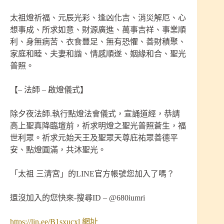
太祖燈祈福、元辰光彩、逢凶化吉、消災解厄、心
想事成、所求如意、財源廣進、萬事吉祥、事業順
利、身無病苦、衣食豐足、無有恐懼、善財積聚、
家庭和睦、夫妻和諧、情感順遂、姻緣和合、聖光
普照。
【– 法師 – 啟燈儀式】
除夕夜法師.執行點燈法會儀式，宣誦道經，恭請
高上聖真降臨壇前，祈求明燈之聖光普照蒼生，福
世利眾。祈求元始天王及聖眾天尊庇祐眾善德平
安、點燈圓滿，共沐聖光。
「太祖 三清宮」的LINE官方帳號您加入了嗎？
還沒加入的您快來-搜尋ID – @680iumri
https://lin.ee/B1sxucxl 網址