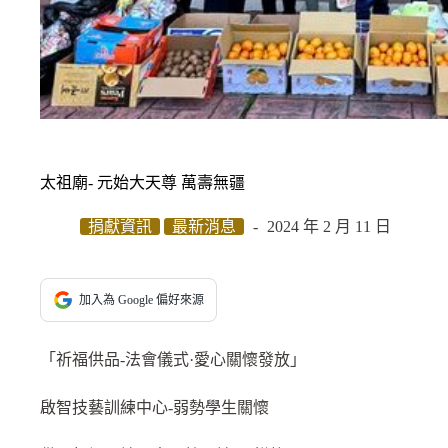
太祖廟- 元始大天尊 萬壽無疆
捐獻資訊
最新消息
2024 年 2 月 11 日
加入為 Google 偏好來源
「祈福供品-法會儀式·愛心關懷發放」
啟智技藝訓練中心-弱勢學生關懷