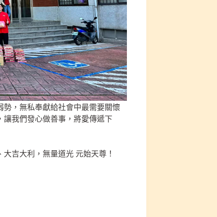
弱勢，無私奉獻給社會中最需要關懷
，讓我們發心做善事，將愛傳遞下
、大吉大利，無量道光 元始天尊！