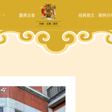
目
慶典法會
經典善文
案例分