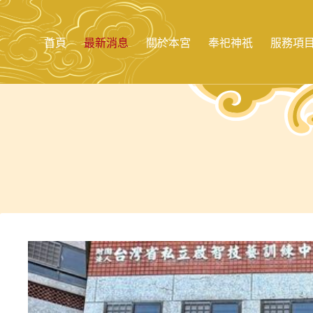
跳
至
主
首頁
最新消息
關於本宮
奉祀神祇
服務項
要
內
容