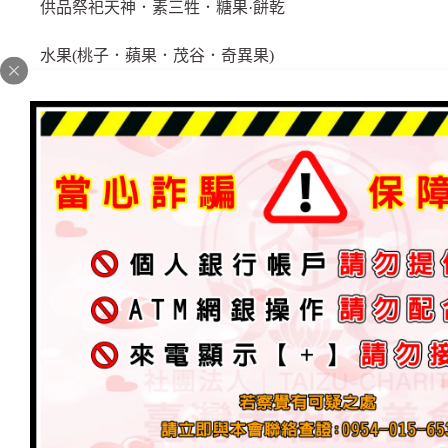
供品祭祀天神．素三牲．糖果·餅乾
水果(桃子．蘋果．茂谷．奇異果)
請廠商精挑細選，最新鮮而可以放久的