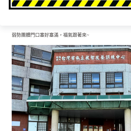
太祖職員載往弱勢族群發放出去
祝壽祈福供品不浪費又可協助弱勢族群盡點心力
弱勢團體門口塞好塞滿，福氣跟著來~