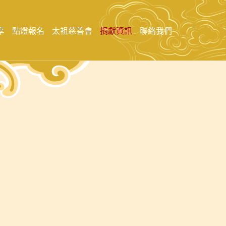
享
點燈報名
太袓慈善會
捐獻資訊
聯絡我們