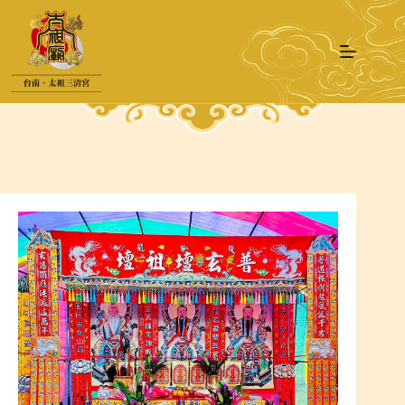
跳
至
主
要
內
容