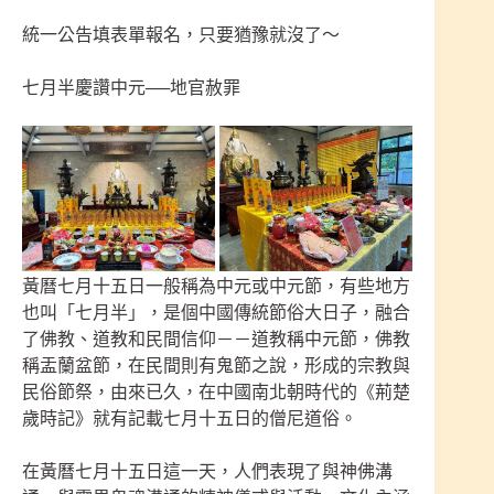
統一公告填表單報名，只要猶豫就沒了～
七月半慶讚中元──地官赦罪
黃曆七月十五日一般稱為中元或中元節，有些地方
也叫「七月半」，是個中國傳統節俗大日子，融合
了佛教、道教和民間信仰－－道教稱中元節，佛教
稱盂蘭盆節，在民間則有鬼節之說，形成的宗教與
民俗節祭，由來已久，在中國南北朝時代的《荊楚
歲時記》就有記載七月十五日的僧尼道俗。
在黃曆七月十五日這一天，人們表現了與神佛溝