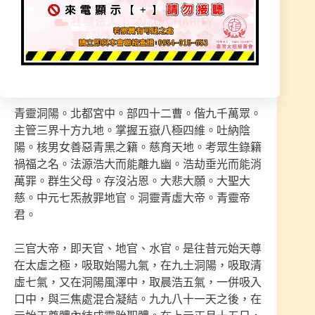
志心皈命禮。
青靈洞陽。北都宮中。部四十二曹。偕九千萬眾。
主管三界十方九地。掌握五嶽八極四維。吐納陰
陽。核男女善惡青黑之籍。慈育天地。考眾生錄籍
禍福之名。法源浩大而能離九幽。浩劫垂光而能消
萬罪。群生父母。存沒沾恩。大悲大願。大聖大
慈。中元七炁赦罪地官。洞靈青虛大帝。青靈帝
君。
三官大帝，即天官、地官、水官。是往昔元始天尊
在太虛之極，吸取始陽九氣，在九土洞陽，吸取清
虛七氣，又在洞陽風澤中，取晨浩五氣，一併吸入
口中，與三焦處混合凝結。九九八十一天之後，在