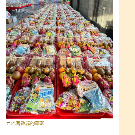
＃地官赦罪的慈悲