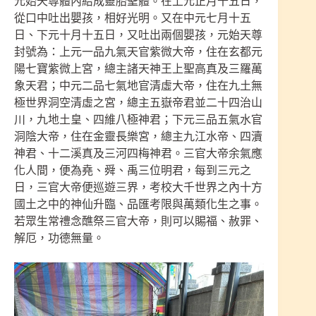
元始天尊體內結成靈胎聖體。在上元正月十五日，
從口中吐出嬰孩，相好光明。又在中元七月十五
日、下元十月十五日，又吐出兩個嬰孩，元始天尊
封號為：上元一品九氣天官紫微大帝，住在玄都元
陽七寶紫微上宮，總主諸天神王上聖高真及三羅萬
象天君；中元二品七氣地官清虛大帝，住在九土無
極世界洞空清虛之宮，總主五嶽帝君並二十四治山
川，九地土皇、四維八極神君；下元三品五氣水官
洞陰大帝，住在金靈長樂宮，總主九江水帝、四瀆
神君、十二溪真及三河四梅神君。三官大帝余氣應
化人間，便為堯、舜、禹三位明君，每到三元之
日，三官大帝便巡遊三界，考校大千世界之內十方
國土之中的神仙升臨、品匯考限與萬類化生之事。
若眾生常禮念醮祭三官大帝，則可以賜福、赦罪、
解厄，功德無量。