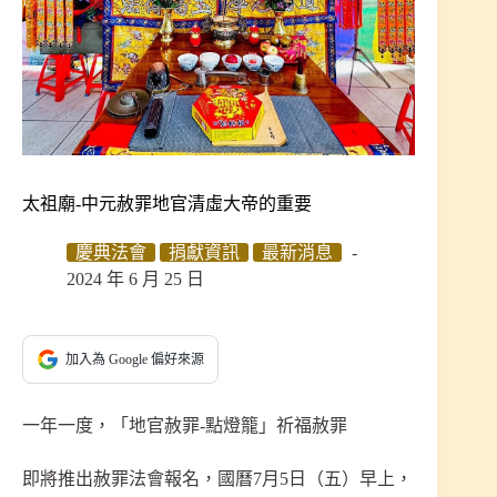
太祖廟-中元赦罪地官清虛大帝的重要
慶典法會
捐獻資訊
最新消息
2024 年 6 月 25 日
加入為 Google 偏好來源
一年一度，「地官赦罪-點燈籠」祈福赦罪
即將推出赦罪法會報名，國曆7月5日（五）早上，