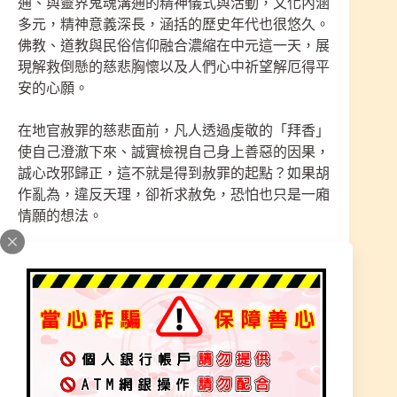
通、與靈界鬼魂溝通的精神儀式與活動，文化內涵
多元，精神意義深長，涵括的歷史年代也很悠久。
佛教、道教與民俗信仰融合濃縮在中元這一天，展
現解救倒懸的慈悲胸懷以及人們心中祈望解厄得平
安的心願。
在地官赦罪的慈悲面前，凡人透過虔敬的「拜香」
使自己澄澈下來、誠實檢視自己身上善惡的因果，
誠心改邪歸正，這不就是得到赦罪的起點？如果胡
作亂為，違反天理，卻祈求赦免，恐怕也只是一廂
情願的想法。
地官名為中元二品赦罪地官清虛大帝，隸屬上清
境。地官由元洞混靈之氣和極黃之精結成，總主五
帝五嶽諸地神仙。每逢七月十五日，即來人間，校
戒罪福，為人赦罪。