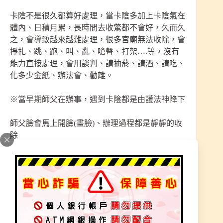
卡陰不是很久都算好處理，當卡陰多加上卡陰氣在
體內、日積月累，長時間去收驚都不會好，久而久
之，會導致越來越難處理，很多宮廟無法收除，會
掙扎、跳、跑、叫、亂、嗆聲、打架….等，沒有
能力直接處理，會用談判、請抽菸、請酒、請吃、
化多少金紙、辦法會、勸離。
※當早期師父在辦事，遇到卡陰都是由護法神降下
師父臉會馬上開臉(畫臉)、辦理過程都是靜靜的收
除
真的有抓不住案例，卡陰近十年沒有宮廟可處理
很怕道祖師尊，一直想往外跑，抓住收除二次就好
轉。
※中期師父收陰開始手部畫上符，收除陰氣、陰靈