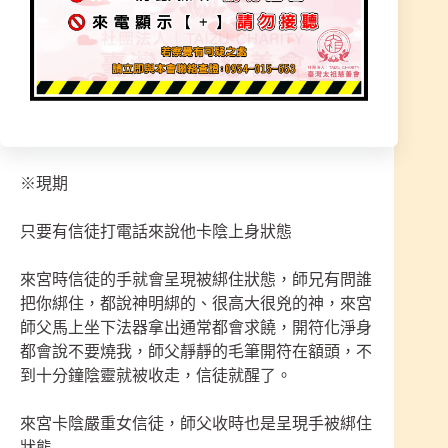
大多都是隔一個辦事桌，不會去碰觸到信徒
頂多毛筆畫頭部、額頭、脖子後方，開符化淨身
將體內陰氣排出，慢慢恢復就會好轉。
※現期
只要有信徒打電話來說他卡陰上身狀態
來宮時信徒的手就會呈現被綁住狀態，師兄有問誰
把你綁住，都說神明綁的、很高大很兇的神，來宮
師父馬上坐下法器拿出通常都會求饒，開符化淨身
都會說不要燒我，師父靜靜的毛筆開符在額頭，不
到十分鐘陰靈就被收走，信徒就醒了。
來宮卡陰嚴重女信徒，師父收時也是呈現手被綁住
狀態