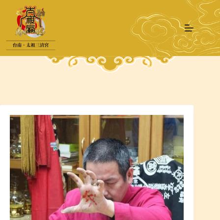
跳
至
主
要
內
容