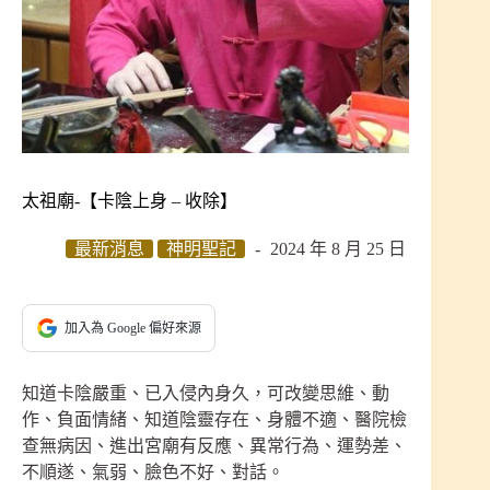
太祖廟-【卡陰上身 – 收除】
最新消息
神明聖記
2024 年 8 月 25 日
加入為 Google 偏好來源
知道卡陰嚴重、已入侵內身久，可改變思維、動
作、負面情緒、知道陰靈存在、身體不適、醫院檢
查無病因、進出宮廟有反應、異常行為、運勢差、
不順遂、氣弱、臉色不好、對話。