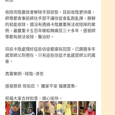
收除完陰靈就會解除手部狀態，目前收陰更快速，
師尊都會事前綁住手部不讓信徒會亂跑亂揮，靜靜
的就能收除，還沒有遇過卡陰嚴重無法收除掉的案
例，最嚴重卡五百年蜈蚣精痛苦三十多年，道祖師
尊都有辦法收除、醫治好。
目前卡陰處理好這些信徒都還有回宮，已跟隨多年
感恩師父到現在，只有這些信徒才能感受師父的厲
害。
真實案例 ~除陰~濟世
道祖慈悲 保佑您 ！ 闔家平安 福運雲集~
祝福大家吉祥如意，順心愉快。