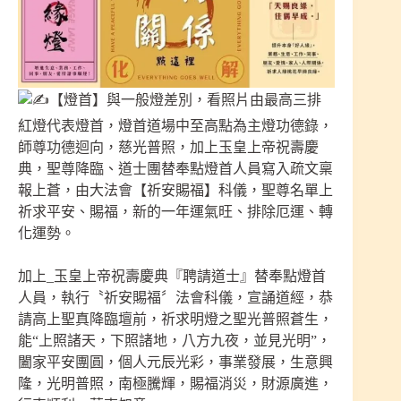
【燈首】與一般燈差別，看照片由最高三排
紅燈代表燈首，燈首道場中至高點為主燈功德錄，
師尊功德迴向，慈光普照，加上玉皇上帝祝壽慶
典，聖尊降臨、道士團替奉點燈首人員寫入疏文稟
報上蒼，由大法會【祈安賜福】科儀，聖尊名單上
祈求平安、賜福，新的一年運氣旺、排除厄運、轉
化運勢。
加上_玉皇上帝祝壽慶典『聘請道士』替奉點燈首
人員，執行〝祈安賜福〞法會科儀，宣誦道經，恭
請高上聖真降臨壇前，祈求明燈之聖光普照蒼生，
能“上照諸天，下照諸地，八方九夜，並見光明”，
闔家平安團圓，個人元辰光彩，事業發展，生意興
隆，光明普照，南極騰輝，賜福消災，財源廣進，