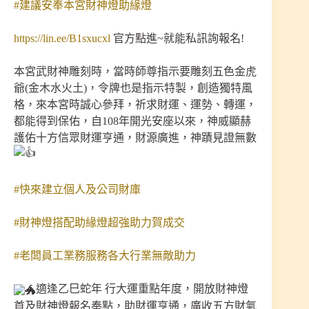
#建議安奉本宮財神燈助緣燈
https://lin.ee/B1sxucxl
官方點進~就能私訊詢報名!
本宮武財神雕刻時，當時師尊指示要雕刻五色金虎
爺(金木水火土)，令牌也是指示特製，創造獨特風
格，來本宮時誠心參拜，祈求財運、運勢、轉運，
都能得到保佑，自108年開光安座以來，神威顯赫
護佑十方信眾財運亨通，財源廣進，神蹟見證無數
#快來建立個人及公司財庫
#財神燈搭配助緣燈超強助力賀成交
#老闆員工業務服務各大行業無敵助力
適逢乙巳蛇年 行大運重點年度，開放財神燈
首及財神燈報名奉點，助財運亨通，廣收五方財氣