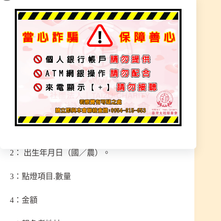
一年期600緣金
※ 線上點燈–網址進入，填寫報名表 ※
https://forms.gle/CrENh3cb1ExpdtGL9
數量為多盞時，請填寫於數字(可複選奉點)
奉點功德名
1： 姓名
2： 出生年月日（國／農）。
3：點燈項目.數量
4：金額