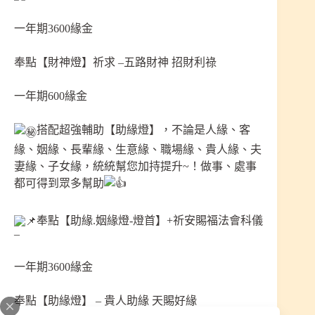
一年期3600緣金
奉點【財神燈】祈求 –五路財神 招財利祿
一年期600緣金
搭配超強輔助【助緣燈】，不論是人緣、客
緣、姻緣、長輩緣、生意緣、職場緣、貴人緣、夫
妻緣、子女緣，統統幫您加持提升~！做事、處事
都可得到眾多幫助
奉點【助緣.姻緣燈-燈首】+祈安賜福法會科儀
–
一年期3600緣金
奉點【助緣燈】 – 貴人助緣 天賜好緣