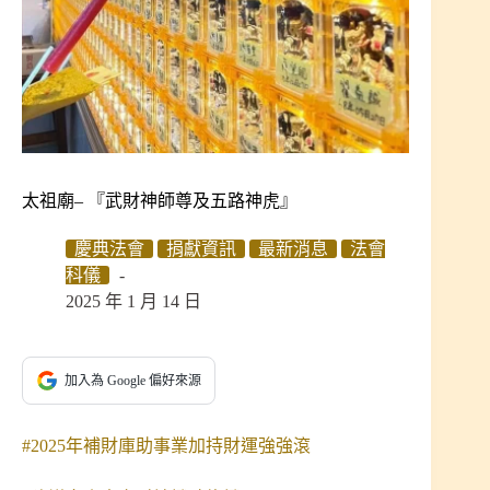
太祖廟– 『武財神師尊及五路神虎』
慶典法會
捐獻資訊
最新消息
法會
科儀
2025 年 1 月 14 日
加入為 Google 偏好來源
#2025年補財庫助事業加持財運強強滾