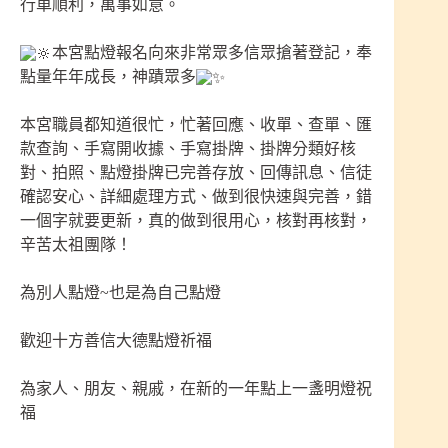
行車順利，萬事如意。
本宮點燈報名向來非常眾多信眾搶著登記，奉
點量年年成長，神蹟眾多
本宮職員都知道很忙，忙著回應、收單、查單、匯
款查詢、手寫開收據、手寫掛牌、掛牌分類好核
對、拍照、點燈掛牌已完善存放、回傳訊息、信徒
確認安心、詳細處理方式、做到很快速與完善，錯
一個字就要更新，真的做到很用心，核對再核對，
辛苦太祖團隊！
為別人點燈~也是為自己點燈
歡迎十方善信大德點燈祈福
為家人、朋友、親戚，在新的一年點上一盞明燈祝
福