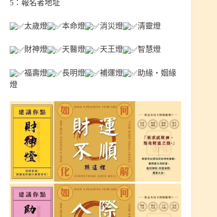
5：報名者地址
太歲燈
本命燈
消災燈
清靈燈
財神燈
天醫燈
天王燈
智慧燈
福壽燈
長明燈
補運燈
助緣‧姻緣
燈