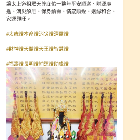
讓太上道祖眾天尊庇佑一整年平安順遂、財源廣
進、消災解厄、保身續壽、情感順遂、姻緣和合、
家運興旺。
#太歲燈本命燈消災燈清靈燈
#財神燈天醫燈天王燈智慧燈
#福壽燈長明燈補運燈助緣燈