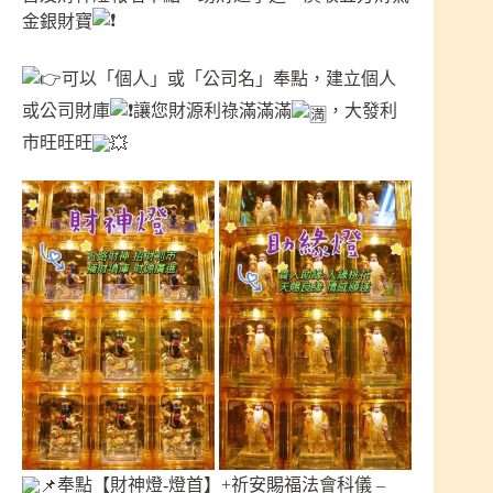
金銀財寶
可以「個人」或「公司名」奉點，建立個人
或公司財庫
讓您財源利祿滿滿滿
，大發利
市旺旺旺
奉點【財神燈-燈首】+祈安賜福法會科儀 –