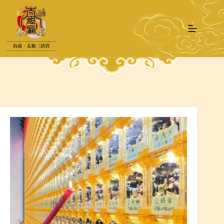
跳
至
主
要
內
容