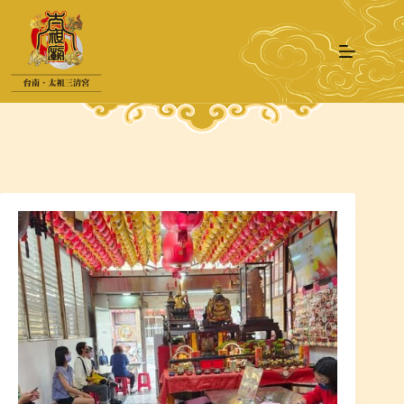
跳
至
主
要
內
容