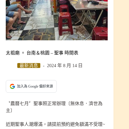
太祖廟 。 台南＆桃園 – 聖事 時間表
最新消息
2024 年 8 月 14 日
加入為 Google 偏好來源
〝農曆七月〞聖事照正常辦理〔無休息．濟世為
主〕
近期聖事人潮爆滿，請提前預約避免額滿不受理~