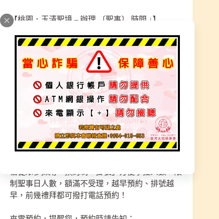
【桃園．玉清聖境 – 辦理 〔聖事〕 時間 ↓】
※ 每周 ：<二> 晚上 『 7 : 30 至 10 : 30 』
※ 每周 ：<四> 晚上 『 7 : 30 至 10 : 30』
「僅預約制–預約電話 : 0972–708–000，無 LINE 服
務。」
宮址 : 桃園市 新屋區 東福路二段836號
◆———————————————◆
信徒眾多採用「預約制 – 掛號」方便掌控人數，限
制聖事日人數，額滿不受理，越早預約、排號越
早，前幾禮拜都可撥打電話預約！
來電預約，提醒您，預約時請告知：