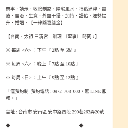
問事．請示．收陰制煞．陽宅風水．指點迷津．靈
療．醫治．生意．外靈干擾．加持．護佑．運勢提
升．婚姻．【一律隨喜緣金】
【台南．太祖 三清宮 – 辦理 〔聖事〕 時間 ↓】
※ 每周 <六> ：下午『 2點 至 5點 』
※ 每周 <六> ：晚上『 7點 至 10點 』
※ 每周 <日> ：上午『 9點 至 12點 』
「僅預約制–預約電話 : 0972–708–000，無 LINE 服
務。」
宮址 : 台南市 安南區 安中路四段 290巷263弄20號
◆———————————————◆