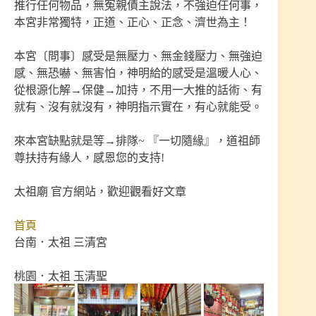
推行任何物品，無冤親債主說法，不強迫任何事，
本宮非常獨特，正道、正心、正念、濟世為主！
本宮〔問事〕感受是無壓力、無金錢壓力、無強迫
感、無恐嚇、無害怕，神明給的感受是溫暖人心、
從根源化解→保健→加持，不用一大推的話術、有
就有、沒有就沒有，神明指示實在，有心就能受。
來本宮缺點就是等→排隊~ 『一切隨緣』，道祖師
尊扶持有緣人，感恩您的支持!
太祖廟 官方網站，歡迎觀看好文章
首頁
台南．太祖 三清宮
桃園．太祖 玉清聖