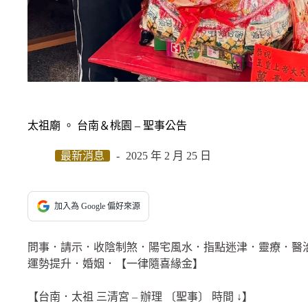
太祖廟 。 台南＆桃園 – 聖事公告
最新消息
2025 年 2 月 25 日
加入為 Google 偏好來源
問事．請示．收陰制煞．陽宅風水．指點迷津．靈療．醫
運勢提升．婚姻．【一律隨喜緣金】
【台南．太祖 三清宮 – 辦理 〔聖事〕 時間 ↓】