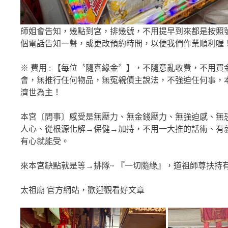
師姐會告知，幾點到宮，排幾號，不用提早到來都是按照
個電話告知一聲，或更改預約時間，以便我們作業順利喔
※ 費用 : 【每位〝隨喜緣金〞】，不隨意亂收費，不用
會，無推行任何物品，無冤親債主說法，不強迫任何事，
濟世為主！
本宮〔問事〕感受是無壓力、無金錢壓力、無強迫感、無
人心、從根源化解→保健→加持，不用一大推的話術、有
有心就能受。
來本宮缺點就是等→排隊~ 『一切隨緣』，道祖師尊扶持
太祖廟 官方網站，歡迎觀看好文章