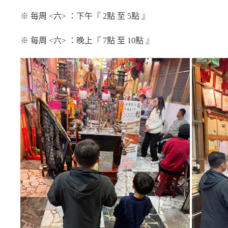
※ 每周 <六> ：下午『 2點 至 5點 』
※ 每周
<六> ：晚上『 7點 至 10點 』