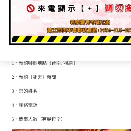
宮址 : 桃園市 新屋區 東福路二段836號
———————————————
信徒眾多採用「預約制 – 掛號」方便掌控人數，限制聖
號越早，前幾禮拜都可撥打電話預約！
來電預約，提醒您，預約時請告知：
1．預約哪個地點〔台南 ∕ 桃園〕
2．預約〔哪天〕時間
3．您的姓名
4．聯絡電話
5．問事人數（有幾位？）