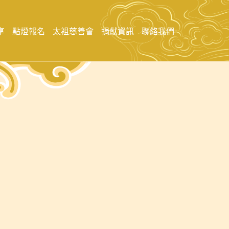
享
點燈報名
太袓慈善會
捐獻資訊
聯絡我們