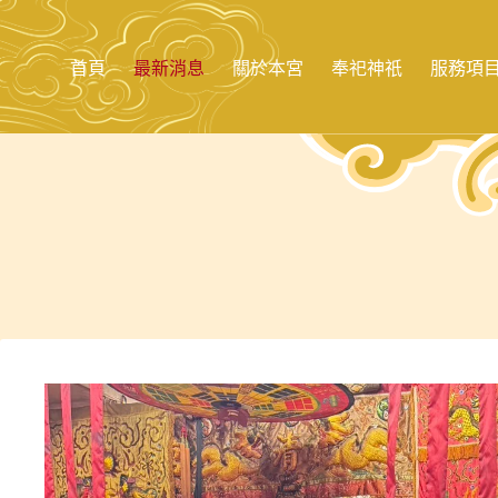
跳
至
主
首頁
最新消息
關於本宮
奉祀神祇
服務項
要
內
容