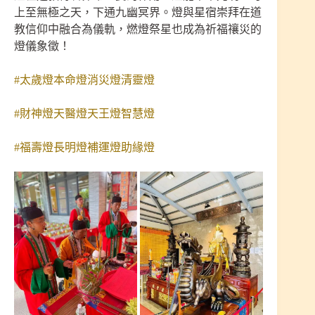
上至無極之天，下通九幽冥界。燈與星宿崇拜在道
教信仰中融合為儀軌，燃燈祭星也成為祈福禳災的
燈儀象徵！
#太歲燈本命燈消災燈清靈燈
#財神燈天醫燈天王燈智慧燈
#福壽燈長明燈補運燈助緣燈