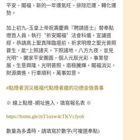
平安、賜福，新的一年運氣旺、排除厄運、轉化運
勢。
加上初九–玉皇上帝祝壽慶典『聘請道士』替奉點
燈首人員，執行〝祈安賜福〞法會科儀，宣誦道
經，恭請高上聖真降臨壇前，祈求明燈之聖光普照
蒼生，能“上照諸天，下照諸地，八方九夜，並見
光明”，闔家平安團圓，個人元辰光彩，事業發
展，生意興隆，光明普照，南極騰輝，賜福消災，
財源廣進，行車順利，萬事如意。
#點燈者消災植福代點燈者繳的功德金做善事
※ 線上點燈–網址進入，填寫報名表 ※
https://forms.gle/zrT1uxw4cTKVcJyo6
數量為多盞時，請填寫於數字(可複選奉點)