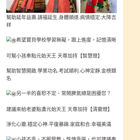
幫助延年益壽.請福延生.身體順遂.病情穩定.大降吉
祥
希望寶貝學校學習無礙，跟上進度，記憶清晰
可幫小孩奉點元始天王 天尊加持【智慧燈】
幫助智慧開啟.學業功名.考試順利.心神定靜.金榜題
名
另一半的喜怒不定、常鬧脾氣總是困擾您？
建議來給老婆點盞元始天王 天尊加持【清靈燈】
淨化心靈.穩定心神.平復暴躁.家庭和合.幸福美滿
小孩不乖、不服管教、性情乖張，也可建議奉