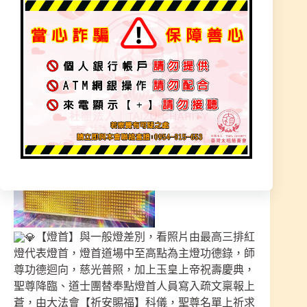
奉點【清靈燈-燈首】+祈安賜福法會科儀 –
一年期3600緣金
奉點【清靈燈】祈求 – 家庭和諧 闔家平安
一年期600緣金
【燈首】與一般燈差別，看照片由最高三排紅
燈代表燈首，燈首道場中至高點為主燈功德錄，師
尊功德迴向，慈光普照，加上玉皇上帝祝壽慶典，
聖尊降臨、道士團替奉點燈首人員寫入疏文稟報上
蒼，由大法會【祈安賜福】科儀，聖尊名單上祈求