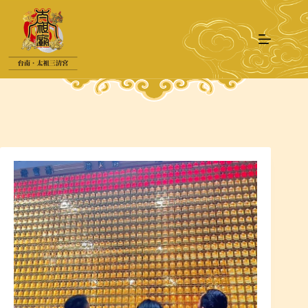
跳
至
主
要
內
容