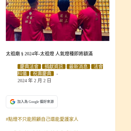
太祖廟 § 2024年-太祖燈 人氣燈種即將額滿
慶典法會
捐獻資訊
最新消息
法會
科儀
祝壽慶典
2024 年 2 月 2 日
加入為 Google 偏好來源
#點燈不只能照顧自己還能愛護家人