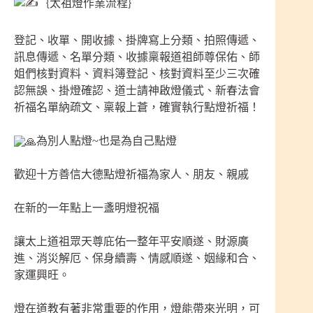
｛太祖燈作業流程｝
登記、收單、開收據、掛牌寫上分類、拍照傳遞、
訊息傳遞、名單分類、收據稟報道祖師尊保佑、師
姐們核對資料、資料簿登記、核對資料至少三次確
認無誤、掛燈確認、道士請神啟燈儀式、新春法會
祈福名單納疏文、稟報上蒼，確實執行點燈祈福！
為別人點燈~也是為自己點燈
歡迎十方善信大德點燈祈福為家人、朋友、親戚
在新的一年點上一盞明燈祝福
讓太上道祖眾天尊庇佑一整年平安順遂、財源廣
進、消災解厄、保身續壽、情感順遂、姻緣和合、
家運興旺。
燈在道教有著非常重要的作用，燈能帶來光明，可