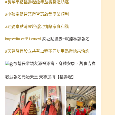
#長輩奉點福壽燈延年益壽身體順遂
#小孩奉點智慧燈智慧啟發學業順利
#老婆奉點清靈燈穩定情緒家庭和諧
https://lin.ee/B1sxucxl
網址點進去~就能私訊報名
#天尊降旨設立共有12種不同功用點燈快來洽詢
欲幫長輩親友添福添壽，身體安康，萬事吉祥
歡迎報名元始天王 天尊加持【福壽燈】