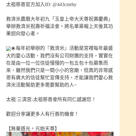
太祖慈善官方加入ID: @443cmrhy
救濟米農曆大年初九「玉皇上帝大天尊祝壽慶典」
舉辦救濟米祝壽祈福法會。將名單稟報上天後其功
果迴向發心者。
每年初舉辦的『救濟米』活動是宮裡每年最盛
大的愛心活動，我們沒有公司財團的支持，實實在
在是由一位一位信徒慢慢的一包五包十包募集而
來，雖然我們只是一間小小的宮廟，但真的非常感
恩有廣大的信徒幫忙宣傳支持，才能讓我們愛心救
濟米活動幫助更多需要幫助的人~
太祖 三清宮-太祖慈善會所有同仁感謝您！
歡迎分享讓更多人有行善的機會！
【無量道光。元始天尊】