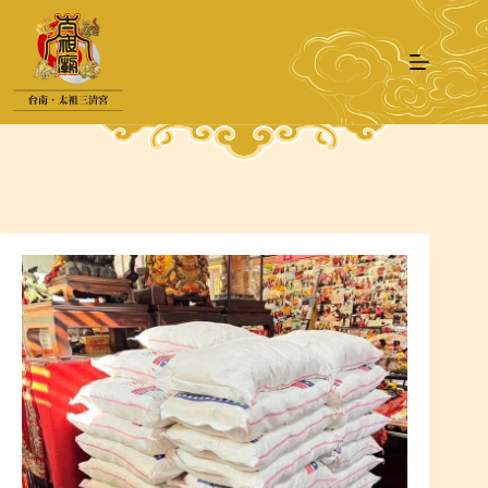
跳
至
主
要
內
容