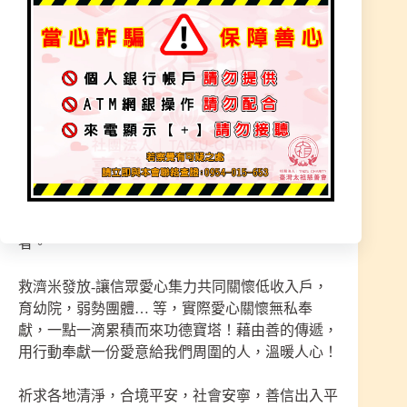
總計200包白米
外加80碗甜湯-發放關懷弱勢家庭
3月2日（日）籌備中
弱勢團體及深山部落救濟米發放共480包
本宮104年【道祖師尊】有旨需讓信眾『捐獻
白米』，玉皇上帝祝壽慶典、師尊降下『祈福法
會』加持白米，將名單稟報上天後其功果迴向發心
者。
救濟米發放-讓信眾愛心集力共同關懷低收入戶，
育幼院，弱勢團體… 等，實際愛心關懷無私奉
獻，一點一滴累積而來功德寶塔！藉由善的傳遞，
用行動奉獻一份愛意給我們周圍的人，溫暖人心！
祈求各地清淨，合境平安，社會安寧，善信出入平