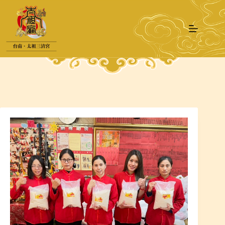
跳
至
主
要
內
容