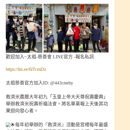
歡迎加入~太祖-慈善會 LINE官方 -報名私訊
https://lin.ee/6lTcmDz
太祖慈善官方加入ID: @443cmrhy
救濟米農曆大年初九「玉皇上帝大天尊祝壽慶典」
舉辦救濟米祝壽祈福法會。將名單稟報上天後其功
果迴向發心者。
每年初舉辦的『救濟米』活動是宮裡每年最盛