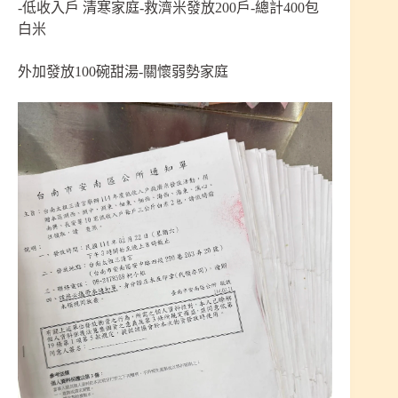
-低收入戶 清寒家庭-救濟米發放200戶-總計400包
白米
外加發放100碗甜湯-關懷弱勢家庭