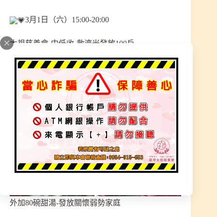
3月1日（六）15:00-20:00
太祖慈善會-中低收-救濟米發放100戶
總計200包白米
外加80碗甜湯-發放關懷弱勢家庭