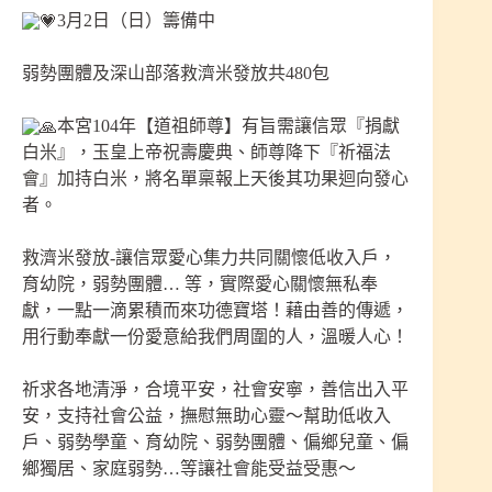
3月2日（日）籌備中
弱勢團體及深山部落救濟米發放共480包
本宮104年【道祖師尊】有旨需讓信眾『捐獻
白米』，玉皇上帝祝壽慶典、師尊降下『祈福法
會』加持白米，將名單稟報上天後其功果迴向發心
者。
救濟米發放-讓信眾愛心集力共同關懷低收入戶，
育幼院，弱勢團體… 等，實際愛心關懷無私奉
獻，一點一滴累積而來功德寶塔！藉由善的傳遞，
用行動奉獻一份愛意給我們周圍的人，溫暖人心！
祈求各地清淨，合境平安，社會安寧，善信出入平
安，支持社會公益，撫慰無助心靈～幫助低收入
戶、弱勢學童、育幼院、弱勢團體、偏鄉兒童、偏
鄉獨居、家庭弱勢…等讓社會能受益受惠～